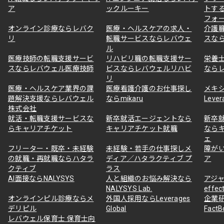
ア
ックルーキー
トす
フォ
オンライン診療ならレバク
医療・ヘルスケアの求人・
介護
リ
転職サービスならレバウェ
スな
ル
医療技師の転職支援サービ
リハビリ職の転職支援サー
栄養
スならレバウェル医療技師
ビスならレバウェルリハビ
なら
リ
医療・ヘルスケア業界の課
医療看護介護のお仕事探し
メキ
題解決支援ならレバウェル
ならmikaru
Lever
株式会社
就活・転職支援サービスな
新卒就活エージェントなら
新卒
らキャリアチケット
キャリアチケット就職
なら
ェ
フリーター・既卒・未経験
未経験・若手の仕事探しメ
障が
の就職・再就職ならハタラ
ディア／ハタラクティブ プ
ア
クティブ
ラス
AI面接ならNALYSYS
人と組織のお悩み解決なら
アジャ
NALYSYS Lab.
effec
オンラインピル診療ならメ
外国人採用ならLeverages
企業
デリピル
Global
Fact
レバウェル保育士 保育士向