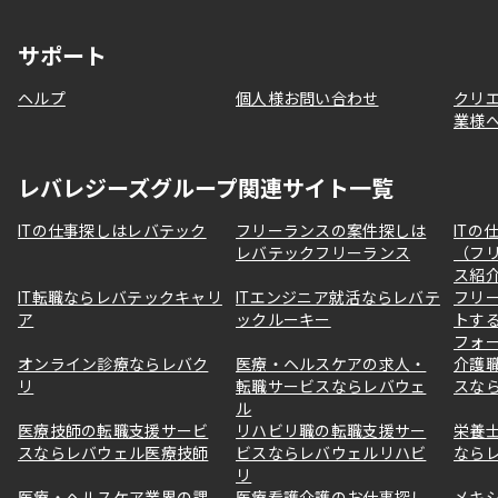
サポート
ヘルプ
個人様お問い合わせ
クリ
業様
レバレジーズグループ関連サイト一覧
ITの仕事探しはレバテック
フリーランスの案件探しは
ITの
レバテックフリーランス
（フ
ス紹
IT転職ならレバテックキャリ
ITエンジニア就活ならレバテ
フリ
ア
ックルーキー
トす
フォ
オンライン診療ならレバク
医療・ヘルスケアの求人・
介護
リ
転職サービスならレバウェ
スな
ル
医療技師の転職支援サービ
リハビリ職の転職支援サー
栄養
スならレバウェル医療技師
ビスならレバウェルリハビ
なら
リ
医療・ヘルスケア業界の課
医療看護介護のお仕事探し
メキ