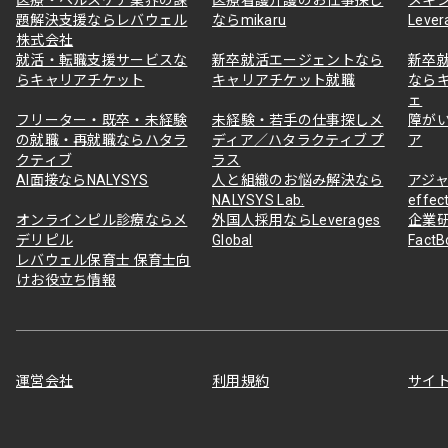
題解決支援ならレバウェル
ならmikaru
Lever
株式会社
就活・転職支援サービスな
新卒就活エージェントなら
新卒
らキャリアチケット
キャリアチケット就職
なら
ェ
フリーター・既卒・未経験
未経験・若手の仕事探しメ
障が
の就職・再就職ならハタラ
ディア／ハタラクティブ プ
ア
クティブ
ラス
AI面接ならNALYSYS
人と組織のお悩み解決なら
アジャ
NALYSYS Lab.
effec
オンラインピル診療ならメ
外国人採用ならLeverages
企業
デリピル
Global
Fact
レバウェル保育士 保育士向
けお役立ち情報
運営会社
利用規約
サイ