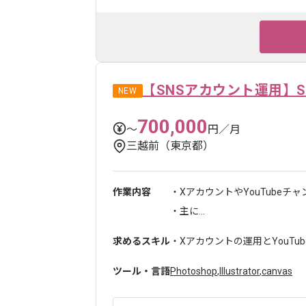
【SNSアカウント運用】
NEW
700,000
〜
円／月
三越前（東京都）
作業内容
・XアカウントやYouTube
・主に...
求めるスキル
・Xアカウントの運用とYouTu
ツール・言語
Photoshop
,
Illustrator
,
canvas