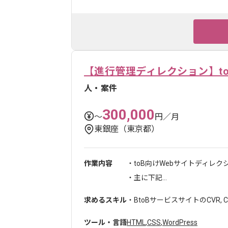
【進行管理ディレクション】t
人・案件
300,000
〜
円／月
東銀座（東京都）
作業内容
・toB向けWebサイトディレ
・主に下記...
求めるスキル
・BtoBサービスサイトのCVR,
ツール・言語
HTML
,
CSS
,
WordPress