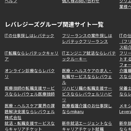
ヘルプ
個人様お問い合わせ
クリ
業様
レバレジーズグループ関連サイト一覧
ITの仕事探しはレバテック
フリーランスの案件探しは
ITの
レバテックフリーランス
（フ
ス紹
IT転職ならレバテックキャリ
ITエンジニア就活ならレバテ
フリ
ア
ックルーキー
トす
フォ
オンライン診療ならレバク
医療・ヘルスケアの求人・
介護
リ
転職サービスならレバウェ
スな
ル
医療技師の転職支援サービ
リハビリ職の転職支援サー
栄養
スならレバウェル医療技師
ビスならレバウェルリハビ
なら
リ
医療・ヘルスケア業界の課
医療看護介護のお仕事探し
メキ
題解決支援ならレバウェル
ならmikaru
Lever
株式会社
就活・転職支援サービスな
新卒就活エージェントなら
新卒
らキャリアチケット
キャリアチケット就職
なら