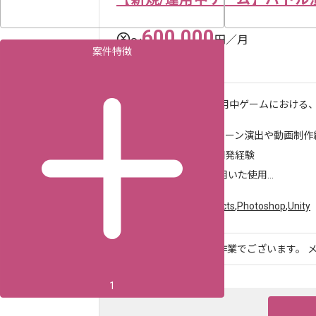
600,000
〜
円／月
案件特徴
渋谷（東京都）
作業内容
・新規/運用中ゲームにおける、
求めるスキル
・カットシーン演出や動画制作
・ゲーム開発経験
・Unityを用いた使用...
ツール・言語
After Effects
,
Photoshop
,
Unity
ゲーム開発企業での作業でございます。 メ
1