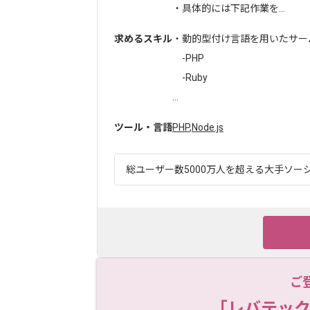
・具体的には下記作業を...
求めるスキル
・動的型付け言語を用いたサー
-PHP
-Ruby
...
ツール・言語
PHP
,
Node.js
総ユーザー数5000万人を超える大手ソーシ
ご
「レバテック