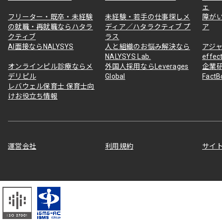
ェ
フリーター・既卒・未経験
未経験・若手の仕事探しメ
障が
の就職・再就職ならハタラ
ディア／ハタラクティブ プ
ア
クティブ
ラス
AI面接ならNALYSYS
人と組織のお悩み解決なら
アジャ
NALYSYS Lab.
effec
オンラインピル診療ならメ
外国人採用ならLeverages
企業
デリピル
Global
Fact
レバウェル保育士 保育士向
けお役立ち情報
運営会社
利用規約
サイ