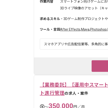
作業内容
スマートフォン向けゲームにお
3Dライブ映像のアセット（キャラ
求めるスキル
・3Dゲーム制作プロジェクトや
ツール・言語
After Effects
,
Maya
,
Photoshop
,
スマホアプリや広告配信業等、多角的に事業
【業務委託】【運用中スマート
ト進行管理
の求人・案件
350,000
〜
円／月