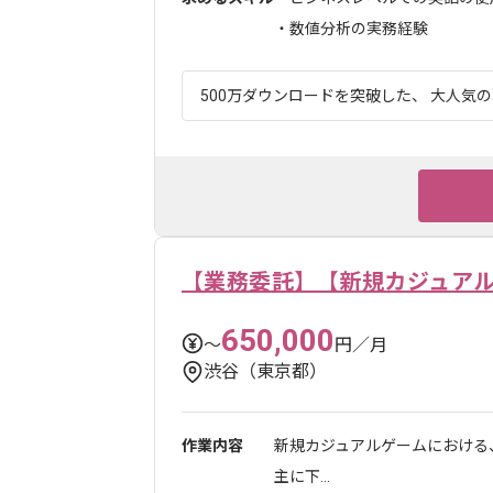
・数値分析の実務経験
500万ダウンロードを突破した、 大人気の
【業務委託】【新規カジュアル
650,000
〜
円／月
渋谷（東京都）
作業内容
新規カジュアルゲームにおける
主に下...