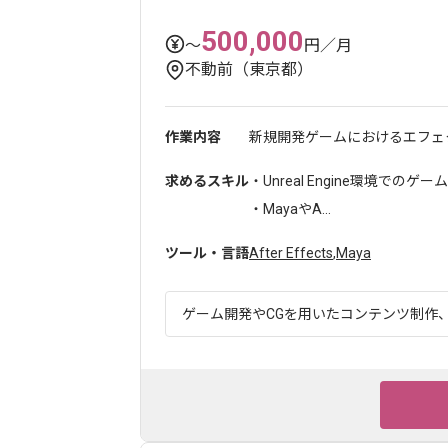
500,000
〜
円／月
不動前（東京都）
作業内容
新規開発ゲームにおけるエフェ
求めるスキル
・Unreal Engine環境でのゲ
・MayaやA...
ツール・言語
After Effects
,
Maya
ゲーム開発やCGを用いたコンテンツ制作、