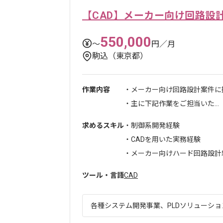
【CAD】メーカー向け回路設
550,000
〜
円／月
駒込（東京都）
作業内容
・メーカー向け回路設計案件に
・主に下記作業をご担当いた...
求めるスキル
・制御系開発経験
・CADを用いた実務経験
・メーカー向けハード回路設計
ツール・言語
CAD
各種システム開発事業、PLDソリューション