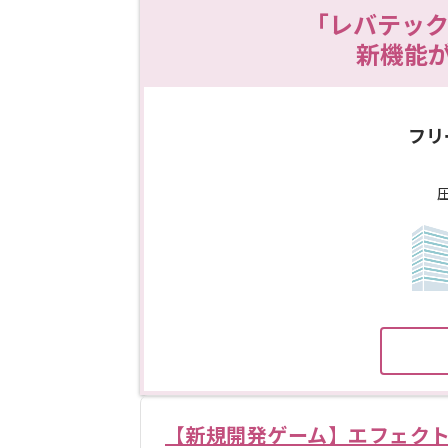
「レバテック
新機能
フリ
【新規開発ゲーム】エフェク