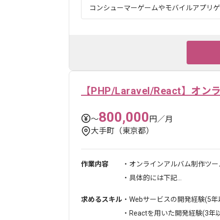
コンシューマーゲームやモバイルアプリゲー
【PHP/Laravel/Reac
800,000
〜
円／月
大手町（東京都）
作業内容
・オンラインアルバム制作ツー
・具体的には下記...
求めるスキル
・Webサービスの開発経験(5年
・Reactを用いた開発経験(3年以上