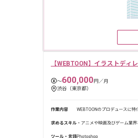
【WEBTOON】イラストディ
600,000
〜
円／月
渋谷（東京都）
作業内容
WEBTOONのプロデュースに特
求めるスキル
・アニメや映画及びゲーム業界
ツール・言語
Photoshop