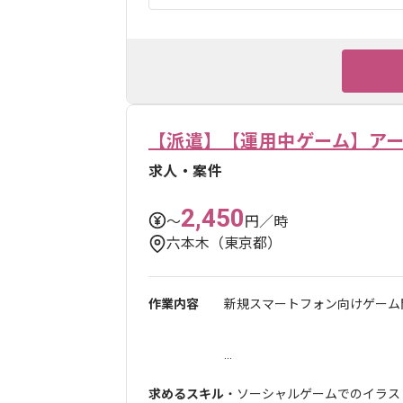
【派遣】【運用中ゲーム】アー
求人・案件
2,450
〜
円／時
六本木（東京都）
作業内容
新規スマートフォン向けゲーム
...
求めるスキル
・ソーシャルゲームでのイラス