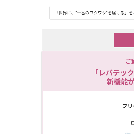
「世界に、“一番のワクワク”を届ける」をミ
ご
「レバテック
新機能
フリ