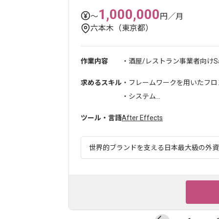
1,000,000
〜
円／月
六本木（東京都）
作業内容
・酒屋/レストラン事業者向けS
求めるスキル
・フレームワークを用いたフロ
・システム...
ツール・言語
After Effects
世界的ブランドを支える日本最大級の外資系