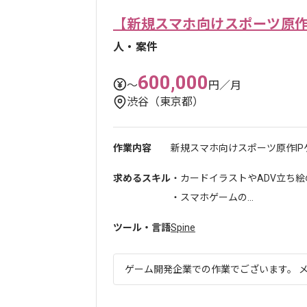
【新規スマホ向けスポーツ原作
人・案件
600,000
〜
円／月
渋谷（東京都）
作業内容
新規スマホ向けスポーツ原作IP
求めるスキル
・カードイラストやADV立ち
・スマホゲームの...
ツール・言語
Spine
ゲーム開発企業での作業でございます。 メ