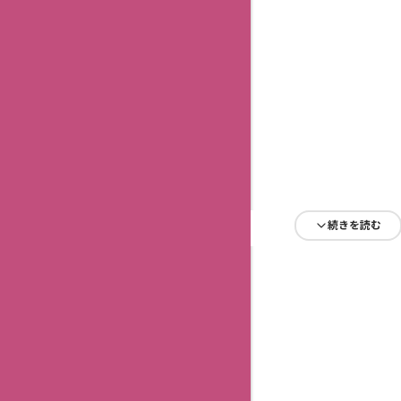
続きを読む
続きを読む
続きを読む
続きを読む
続きを読む
続きを読む
続きを読む
続きを読む
続きを読む
続きを読む
続きを読む
続きを読む
続きを読む
続きを読む
続きを読む
続きを読む
続きを読む
続きを読む
続きを読む
続きを読む