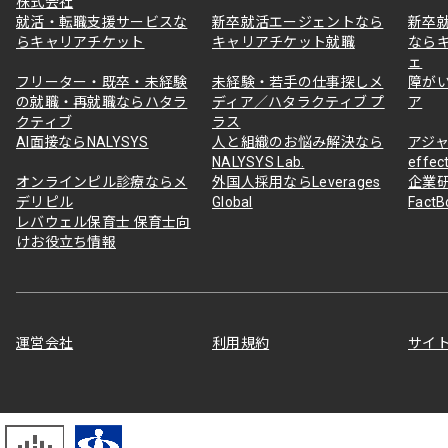
株式会社
就活・転職支援サービスな
新卒就活エージェントなら
新卒
らキャリアチケット
キャリアチケット就職
なら
ェ
フリーター・既卒・未経験
未経験・若手の仕事探しメ
障が
の就職・再就職ならハタラ
ディア／ハタラクティブ プ
ア
クティブ
ラス
AI面接ならNALYSYS
人と組織のお悩み解決なら
アジャ
NALYSYS Lab.
effec
オンラインピル診療ならメ
外国人採用ならLeverages
企業
デリピル
Global
Fact
レバウェル保育士 保育士向
けお役立ち情報
運営会社
利用規約
サイ