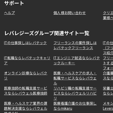
サポート
ヘルプ
個人様お問い合わせ
クリ
業様
レバレジーズグループ関連サイト一覧
ITの仕事探しはレバテック
フリーランスの案件探しは
ITの
レバテックフリーランス
（フ
ス紹
IT転職ならレバテックキャリ
ITエンジニア就活ならレバテ
フリ
ア
ックルーキー
トす
フォ
オンライン診療ならレバク
医療・ヘルスケアの求人・
介護
リ
転職サービスならレバウェ
スな
ル
医療技師の転職支援サービ
リハビリ職の転職支援サー
栄養
スならレバウェル医療技師
ビスならレバウェルリハビ
なら
リ
医療・ヘルスケア業界の課
医療看護介護のお仕事探し
メキ
題解決支援ならレバウェル
ならmikaru
Lever