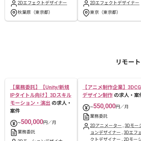
2Dエフェクトデザイナー
2Dエフェクトデザイナー
秋葉原（東京都）
東京（東京都）
リモート
【業務委託】【Unity/新規
【アニメ制作企業】3DCG
IPタイトル向け】3Dスキル
デザイン制作
の求人・案
モーション・演出
の求人・
550,000
~
円／月
案件
業務委託
500,000
~
円／月
2Dアニメーター
,
3Dモー
業務委託
ョンデザイナー
,
3Dエフ
クトデザイナー
,
2Dモー