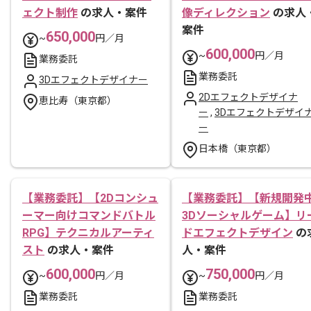
ェクト制作
の求人・案件
像ディレクション
の求人
案件
650,000
~
円／月
600,000
~
円／月
業務委託
業務委託
3Dエフェクトデザイナー
2Dエフェクトデザイナ
恵比寿（東京都）
ー
,
3Dエフェクトデザイ
ー
日本橋（東京都）
【業務委託】【2Dコンシュ
【業務委託】【新規開発
ーマー向けコマンドバトル
3Dソーシャルゲーム】リ
RPG】テクニカルアーティ
ドエフェクトデザイン
の
スト
の求人・案件
人・案件
600,000
750,000
~
円／月
~
円／月
業務委託
業務委託