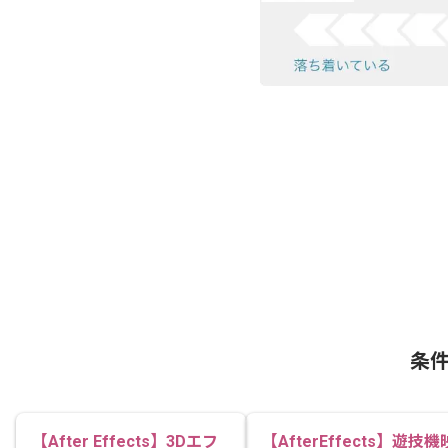
条
【After Effects】3Dエフ
【AfterEffects】遊技機