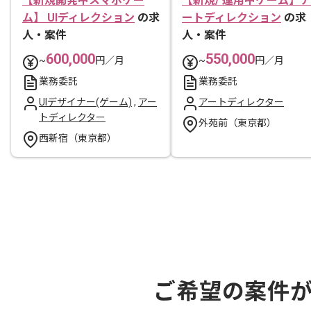
【新規開発中スマホゲー
【新規/ 運用中ゲーム】ア
ム】 UIディレクション
の求
ートディレクション
の求
人・案件
人・案件
600,000
550,000
~
円／月
~
円／月
業務委託
業務委託
UIデザイナー(ゲーム)
,
アー
アートディレクター
トディレクター
外苑前（東京都）
西新宿（東京都）
ご希望の案件