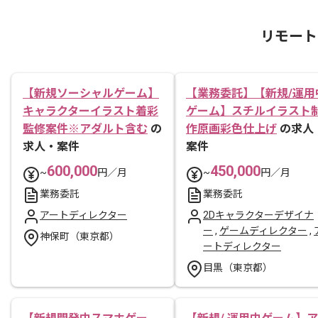
リモート
【新規ソーシャルゲーム】
【業務委託】【新規/運用
キャラクターイラスト着彩
ゲーム】スチルイラスト
監修案件※アダルト含む
の
作原画彩色仕上げ
の求人
求人・案件
案件
600,000
450,000
~
円／月
~
円／月
業務委託
業務委託
アートディレクター
2Dキャラクターデザイナ
ー
,
ゲームディレクター
,
神保町（東京都）
ートディレクター
目黒（東京都）