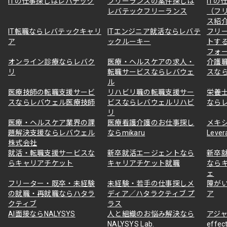
ITの仕事探しはレバテック
フリーランスの案件探しは
ITの
レバテックフリーランス
（フ
ス紹
IT転職ならレバテックキャリ
ITエンジニア就活ならレバテ
フリ
ア
ックルーキー
トす
フォ
オンライン診療ならレバク
医療・ヘルスケアの求人・
介護
リ
転職サービスならレバウェ
スな
ル
医療技師の転職支援サービ
リハビリ職の転職支援サー
栄養
スならレバウェル医療技師
ビスならレバウェルリハビ
なら
リ
医療・ヘルスケア業界の課
医療看護介護のお仕事探し
メキ
題解決支援ならレバウェル
ならmikaru
Lever
株式会社
就活・転職支援サービスな
新卒就活エージェントなら
新卒
らキャリアチケット
キャリアチケット就職
なら
ェ
フリーター・既卒・未経験
未経験・若手の仕事探しメ
障が
の就職・再就職ならハタラ
ディア／ハタラクティブ プ
ア
クティブ
ラス
AI面接ならNALYSYS
人と組織のお悩み解決なら
アジャ
NALYSYS Lab.
effec