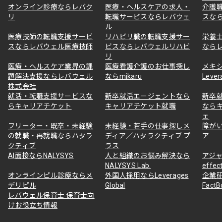
オンライン診療ならレバク
医療・ヘルスケアの求人・
介護
リ
転職サービスならレバウェ
スな
ル
医療技師の転職支援サービ
リハビリ職の転職支援サー
栄養
スならレバウェル医療技師
ビスならレバウェルリハビ
なら
リ
医療・ヘルスケア業界の課
医療看護介護のお仕事探し
メキ
題解決支援ならレバウェル
ならmikaru
Lever
株式会社
就活・転職支援サービスな
新卒就活エージェントなら
新卒
らキャリアチケット
キャリアチケット就職
なら
ェ
フリーター・既卒・未経験
未経験・若手の仕事探しメ
障が
の就職・再就職ならハタラ
ディア／ハタラクティブ プ
ア
クティブ
ラス
AI面接ならNALYSYS
人と組織のお悩み解決なら
アジャ
NALYSYS Lab.
effec
オンラインピル診療ならメ
外国人採用ならLeverages
企業
デリピル
Global
Fact
レバウェル保育士 保育士向
けお役立ち情報