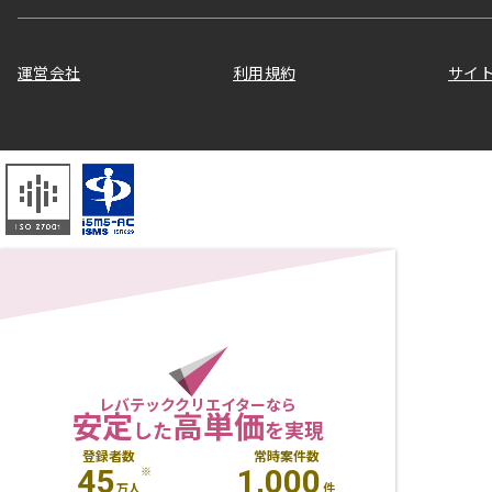
運営会社
利用規約
サイ
レバテッククリエイターなら
安定
高単価
した
を実現
登録者数
常時案件数
45
1,000
※
万人
件