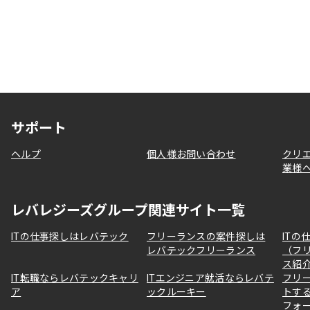
サポート
ヘルプ
個人様お問い合わせ
クリ
業様
レバレジーズグループ関連サイト一覧
ITの仕事探しはレバテック
フリーランスの案件探しは
ITの
レバテックフリーランス
（フ
ス紹
IT転職ならレバテックキャリ
ITエンジニア就活ならレバテ
フリ
ア
ックルーキー
トす
フォ