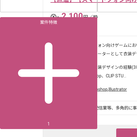
2,100
〜
円／時
案件特徴
渋谷（東京都）
作業内容
スマートフォン向けゲームにお
イラストレーターとして衣装デザ
求めるスキル
・幅広い衣装デザインの経験(3
・Photoshop、CLIP STU...
ツール・言語
Unity
,
Photoshop
,
Illustrator
スマホアプリや広告配信業等、多角的に事業
1