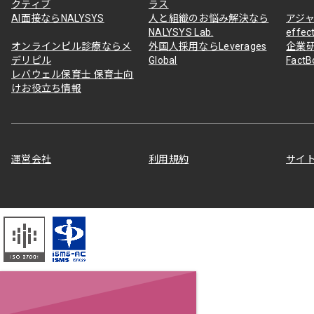
クティブ
ラス
AI面接ならNALYSYS
人と組織のお悩み解決なら
アジャ
NALYSYS Lab.
effec
オンラインピル診療ならメ
外国人採用ならLeverages
企業
デリピル
Global
Fact
レバウェル保育士 保育士向
けお役立ち情報
運営会社
利用規約
サイ