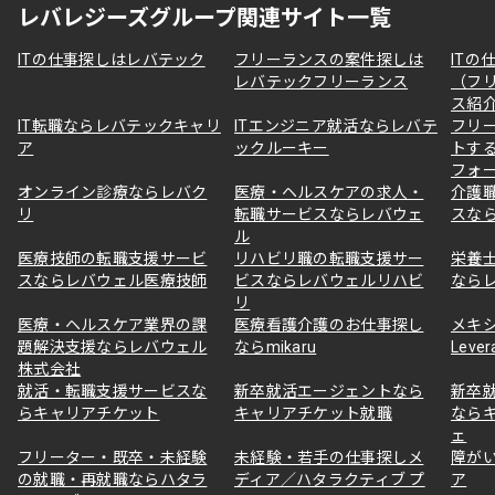
レバレジーズグループ関連サイト一覧
ITの仕事探しはレバテック
フリーランスの案件探しは
ITの
レバテックフリーランス
（フ
ス紹
IT転職ならレバテックキャリ
ITエンジニア就活ならレバテ
フリ
ア
ックルーキー
トす
フォ
オンライン診療ならレバク
医療・ヘルスケアの求人・
介護
リ
転職サービスならレバウェ
スな
ル
医療技師の転職支援サービ
リハビリ職の転職支援サー
栄養
スならレバウェル医療技師
ビスならレバウェルリハビ
なら
リ
医療・ヘルスケア業界の課
医療看護介護のお仕事探し
メキ
題解決支援ならレバウェル
ならmikaru
Lever
株式会社
就活・転職支援サービスな
新卒就活エージェントなら
新卒
らキャリアチケット
キャリアチケット就職
なら
ェ
フリーター・既卒・未経験
未経験・若手の仕事探しメ
障が
の就職・再就職ならハタラ
ディア／ハタラクティブ プ
ア