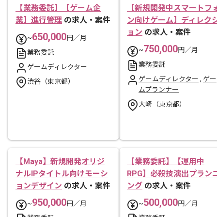
【業務委託】【ゲーム企
【新規開発中スマートフ
業】進行管理
の求人・案件
ン向けゲーム】ディレク
ョン
の求人・案件
650,000
~
円／月
750,000
~
円／月
業務委託
業務委託
ゲームディレクター
ゲームディレクター
,
ゲー
渋谷（東京都）
ムプランナー
大崎（東京都）
【Maya】新規開発オリジ
【業務委託】【運用中
ナルIPタイトル向けモーシ
RPG】必殺技演出プラン
ョンデザイン
の求人・案件
ング
の求人・案件
950,000
500,000
~
円／月
~
円／月