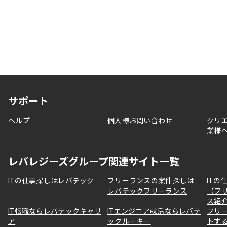
サポート
ヘルプ
個人様お問い合わせ
クリ
業様
レバレジーズグループ関連サイト一覧
ITの仕事探しはレバテック
フリーランスの案件探しは
ITの
レバテックフリーランス
（フ
ス紹
IT転職ならレバテックキャリ
ITエンジニア就活ならレバテ
フリ
ア
ックルーキー
トす