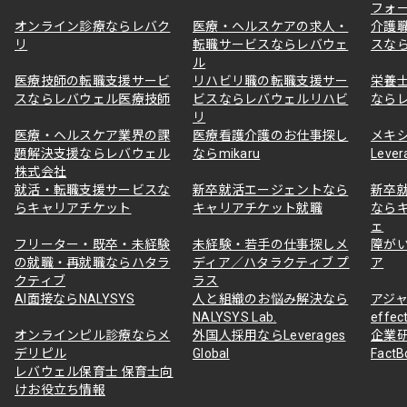
フォ
オンライン診療ならレバク
医療・ヘルスケアの求人・
介護
リ
転職サービスならレバウェ
スな
ル
医療技師の転職支援サービ
リハビリ職の転職支援サー
栄養
スならレバウェル医療技師
ビスならレバウェルリハビ
なら
リ
医療・ヘルスケア業界の課
医療看護介護のお仕事探し
メキ
題解決支援ならレバウェル
ならmikaru
Lever
株式会社
就活・転職支援サービスな
新卒就活エージェントなら
新卒
らキャリアチケット
キャリアチケット就職
なら
ェ
フリーター・既卒・未経験
未経験・若手の仕事探しメ
障が
の就職・再就職ならハタラ
ディア／ハタラクティブ プ
ア
クティブ
ラス
AI面接ならNALYSYS
人と組織のお悩み解決なら
アジャ
NALYSYS Lab.
effec
オンラインピル診療ならメ
外国人採用ならLeverages
企業
デリピル
Global
Fact
レバウェル保育士 保育士向
けお役立ち情報