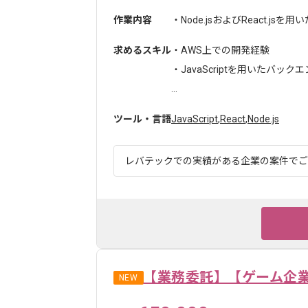
作業内容
・Node.jsおよびReact.j
求めるスキル
・AWS上での開発経験
・JavaScriptを用いたバッ
...
ツール・言語
JavaScript
,
React
,
Node.js
レバテックでの実績がある企業の案件でございます。
【業務委託】【ゲーム企
NEW