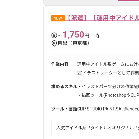
【派遣】【運用中アイド
NEW
1,750
〜
円／時
目黒（東京都）
作業内容
運用中アイドル系ゲームにおけ
2Dイラストレーターとして作業を
求めるスキル
・イラストパーツ分けの作業経
・描画ツール(PhotoshopやCLIP S
ツール・言語
CLIP STUDIO PAINT
,
SAI
,
Blender
人気アイドル系IPタイトルとオリジナルIP