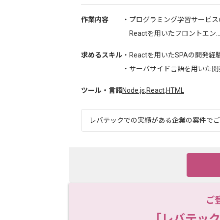
作業内容
・プログラミング学習サービス
Reactを用いたフロントエン..
求めるスキル
・Reactを用いたSPAの開発経
・サーバサイド言語を用いた開発
ツール・言語
Node.js
,
React
,
HTML
レバテックでの実績がある企業の案件でござ
ご
「レバテック