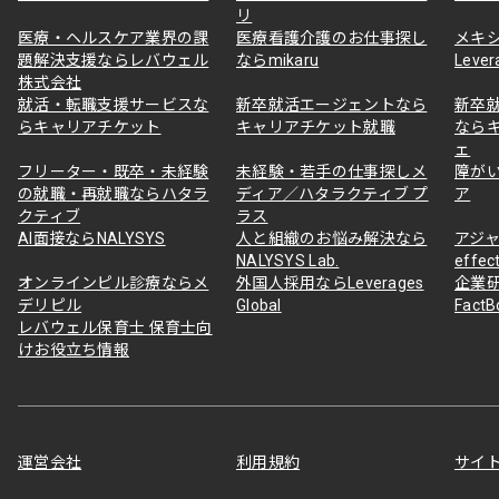
リ
医療・ヘルスケア業界の課
医療看護介護のお仕事探し
メキ
題解決支援ならレバウェル
ならmikaru
Lever
株式会社
就活・転職支援サービスな
新卒就活エージェントなら
新卒
らキャリアチケット
キャリアチケット就職
なら
ェ
フリーター・既卒・未経験
未経験・若手の仕事探しメ
障が
の就職・再就職ならハタラ
ディア／ハタラクティブ プ
ア
クティブ
ラス
AI面接ならNALYSYS
人と組織のお悩み解決なら
アジャ
NALYSYS Lab.
effec
オンラインピル診療ならメ
外国人採用ならLeverages
企業
デリピル
Global
Fact
レバウェル保育士 保育士向
けお役立ち情報
運営会社
利用規約
サイ