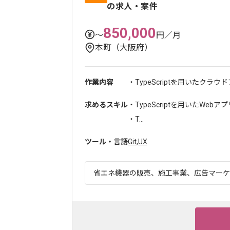
の求人・案件
850,000
〜
円／月
本町（大阪府）
作業内容
・TypeScriptを用いたクラ
求めるスキル
・TypeScriptを用いたWeb
・T...
ツール・言語
Git
,
UX
省エネ機器の販売、施工事業、広告マーケテ