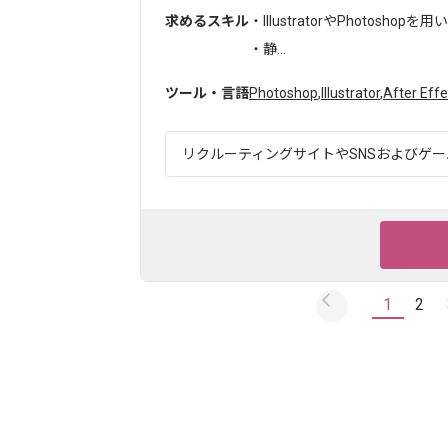
求めるスキル
・IllustratorやPhotosho
・静...
ツール・言語
Photoshop
,
Illustrator
,
After Effe
リクルーティングサイトやSNSおよびゲーム
1
2