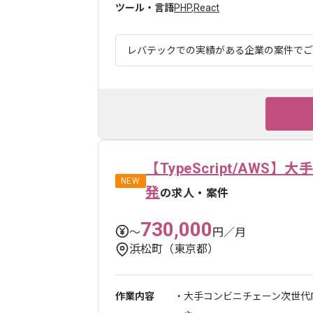
ツール・言語
PHP
,
React
レバテックでの実績がある企業の案件でございま
【TypeScript/AW
NEW
発
の求人・案件
730,000
〜
円／月
浜松町（東京都）
作業内容
・大手コンビニチェーン次世代