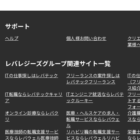
サポート
ヘルプ
個人様お問い合わせ
クリ
業様
レバレジーズグループ関連サイト一覧
ITの仕事探しはレバテック
フリーランスの案件探しは
ITの
レバテックフリーランス
（フ
ス紹
IT転職ならレバテックキャリ
ITエンジニア就活ならレバテ
フリ
ア
ックルーキー
トす
フォ
オンライン診療ならレバク
医療・ヘルスケアの求人・
介護
リ
転職サービスならレバウェ
スな
ル
医療技師の転職支援サービ
リハビリ職の転職支援サー
栄養
スならレバウェル医療技師
ビスならレバウェルリハビ
なら