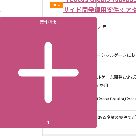
NEW
サイド開発運用案件※ア
案件特徴
650,000
〜
円／月
神保町（東京都）
作業内容
運用中のソーシャルゲームにお
プランナ...
求めるスキル
・ソーシャルゲーム開発および運
・Javascriptを用...
ツール・言語
JavaScript
,
Cocos Creator
,
Coco
レバテックでの実績がある企業の案件でござ
1