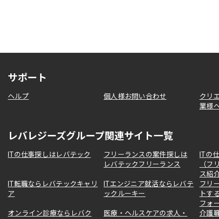
サポート
ヘルプ
個人様お問い合わせ
クリ
業様
レバレジーズグループ関連サイト一覧
ITの仕事探しはレバテック
フリーランスの案件探しは
ITの
レバテックフリーランス
（フ
ス紹
IT転職ならレバテックキャリ
ITエンジニア就活ならレバテ
フリ
ア
ックルーキー
トす
フォ
オンライン診療ならレバク
医療・ヘルスケアの求人・
介護