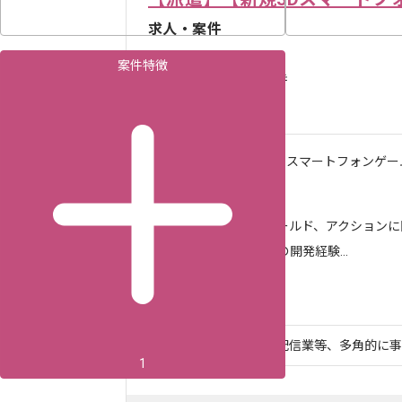
求人・案件
案件特徴
3,010
〜
円／時
渋谷（東京都）
作業内容
自社開発のスマートフォンゲー
...
求めるスキル
・3Dフィールド、アクション
・Unityでの開発経験...
ツール・言語
Unity
スマホアプリや広告配信業等、多角的に事業
1