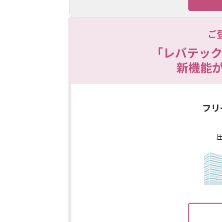
ご
「レバテック
新機能
フリ