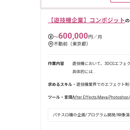
【遊技機企業】コンポジット
の
600,000
〜
円／月
不動前（東京都）
作業内容
遊技機において、3DCGエフ
具体的には...
求めるスキル
・遊技機業界でのエフェクト制
ツール・言語
After Effects
,
Maya
,
Photoshop
,
パチスロ機の企画/プログラム開発/映像演出