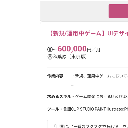
【新規/運用中ゲーム】UIデザ
600,000
〜
円／月
秋葉原（東京都）
作業内容
・新規、運用中ゲームにおいて
...
求めるスキル
・ゲーム開発におけるUI及びU
ツール・言語
CLIP STUDIO PAINT
,
Illustrator
,
P
「世界に、“一番のワクワク”を届ける」をミ