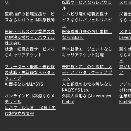
リ
転職サービスならレバウェ
スな
ル
医療技師の転職支援サービ
リハビリ職の転職支援サー
栄養
スならレバウェル医療技師
ビスならレバウェルリハビ
なら
リ
医療・ヘルスケア業界の課
医療看護介護のお仕事探し
メキ
題解決支援ならレバウェル
ならmikaru
Lever
株式会社
就活・転職支援サービスな
新卒就活エージェントなら
新卒
らキャリアチケット
キャリアチケット就職
なら
ェ
フリーター・既卒・未経験
未経験・若手の仕事探しメ
障が
の就職・再就職ならハタラ
ディア／ハタラクティブ プ
ア
クティブ
ラス
AI面接ならNALYSYS
人と組織のお悩み解決なら
アジャ
NALYSYS Lab.
effec
オンラインピル診療ならメ
外国人採用ならLeverages
企業
デリピル
Global
Fact
レバウェル保育士 保育士向
けお役立ち情報