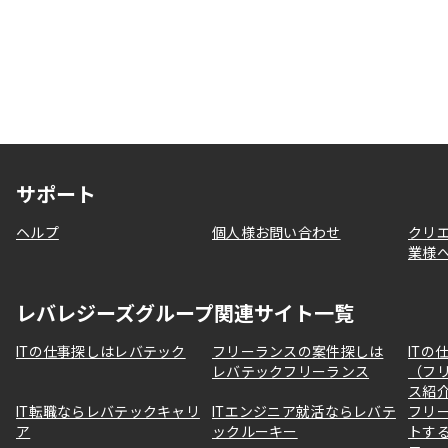
サポート
ヘルプ
個人様お問い合わせ
クリ
業様
レバレジーズグループ関連サイト一覧
ITの仕事探しはレバテック
フリーランスの案件探しは
ITの
レバテックフリーランス
（フ
ス紹
IT転職ならレバテックキャリ
ITエンジニア就活ならレバテ
フリ
ア
ックルーキー
トす