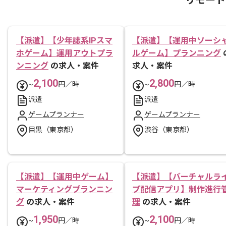
【派遣】【少年誌系IPスマ
【派遣】【運用中ソーシ
ホゲーム】運用アウトプラ
ルゲーム】プランニング
ンニング
の求人・案件
求人・案件
2,100
2,800
~
円／時
~
円／時
派遣
派遣
ゲームプランナー
ゲームプランナー
目黒（東京都）
渋谷（東京都）
【派遣】【運用中ゲーム】
【派遣】【バーチャルラ
マーケティングプランニン
ブ配信アプリ】制作進行
グ
の求人・案件
理
の求人・案件
1,950
2,100
~
円／時
~
円／時