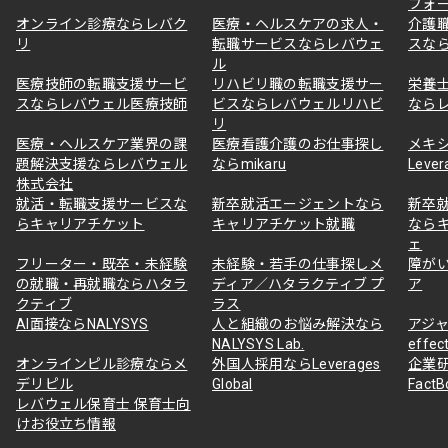
フォ
オンライン診療ならレバク
医療・ヘルスケアの求人・
介護
リ
転職サービスならレバウェ
スな
ル
医療技師の転職支援サービ
リハビリ職の転職支援サー
栄養
スならレバウェル医療技師
ビスならレバウェルリハビ
なら
リ
医療・ヘルスケア業界の課
医療看護介護のお仕事探し
メキ
題解決支援ならレバウェル
ならmikaru
Lever
株式会社
就活・転職支援サービスな
新卒就活エージェントなら
新卒
らキャリアチケット
キャリアチケット就職
なら
ェ
フリーター・既卒・未経験
未経験・若手の仕事探しメ
障が
の就職・再就職ならハタラ
ディア／ハタラクティブ プ
ア
クティブ
ラス
AI面接ならNALYSYS
人と組織のお悩み解決なら
アジャ
NALYSYS Lab.
effec
オンラインピル診療ならメ
外国人採用ならLeverages
企業
デリピル
Global
Fact
レバウェル保育士 保育士向
けお役立ち情報