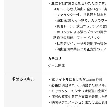
・主に下記作業をご担当いただきます
- スキル、必殺技演出の全体設計、
- キャラクター性、世界観を踏まえ
- 演出構成(カット割り、カメラワー
- 表現トーン、演出ニュアンスの言
- 字コンテによる演出プランの提示
- 制作物の監修、フィードバック
- 社内デザイナーや外部制作会社か
- 演出意図の共有と修正方針のディ
カテゴリ
ゲーム開発
求めるスキル
・3Dタイトルにおける演出企画経験
・必殺技演出やバトル演出またはスキ
・キャラクターやシナリオ関連の企画
・演出の原案や意図を文章で表現した
・映像やアニメーションまたは演出表