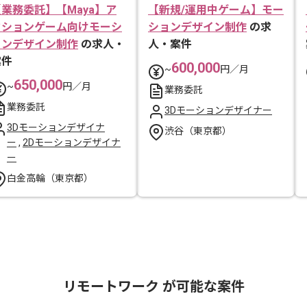
【業務委託】【Maya】ア
【新規/運用中ゲーム】モー
クションゲーム向けモーシ
ションデザイン制作
の求
ョンデザイン制作
の求人・
人・案件
案件
600,000
~
円／月
650,000
~
円／月
業務委託
業務委託
3Dモーションデザイナー
3Dモーションデザイナ
渋谷（東京都）
ー
,
2Dモーションデザイナ
ー
白金高輪（東京都）
リモートワーク が可能な案件