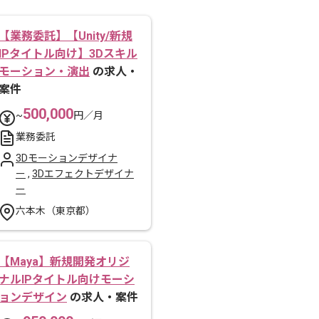
【業務委託】【Unity/新規
IPタイトル向け】3Dスキル
モーション・演出
の求人・
案件
500,000
~
円／月
業務委託
3Dモーションデザイナ
ー
,
3Dエフェクトデザイナ
ー
六本木（東京都）
【Maya】新規開発オリジ
ナルIPタイトル向けモーシ
ョンデザイン
の求人・案件