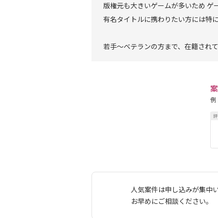
版権元も大きいゲームが多いため ゲ
有名タイトルに携わりたい方には特
若手～ベテランの方まで、在籍され
案
例
人気案件は申し込みが集中
お早めにご相談ください。