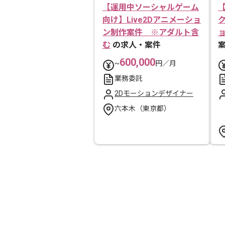
【運用中ソーシャルゲーム
向け】Live2Dアニメーショ
ン制作案件 ※アダルト含
む
の求人・案件
600,000
~
円／月
業務委託
2Dモーションデザイナー
六本木（東京都）