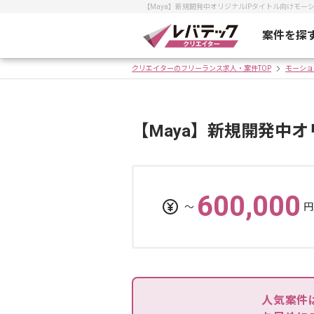
【Maya】新規開発中オリジナルIPタイトル向けモ
案件を探
クリエイターのフリーランス求人・案件TOP
モーショ
【Maya】新規開発中
600,000
〜
円
人気案件