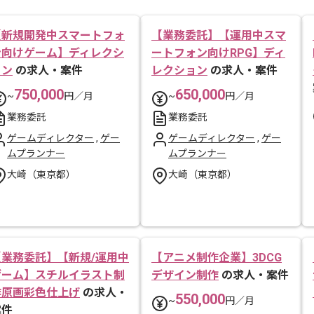
【新規開発中スマートフォ
【業務委託】【運用中スマ
ン向けゲーム】ディレクシ
ートフォン向けRPG】ディ
ョン
の求人・案件
レクション
の求人・案件
750,000
650,000
~
円／月
~
円／月
業務委託
業務委託
ゲームディレクター
,
ゲー
ゲームディレクター
,
ゲー
ムプランナー
ムプランナー
大崎（東京都）
大崎（東京都）
【業務委託】【新規/運用中
【アニメ制作企業】3DCG
ゲーム】スチルイラスト制
デザイン制作
の求人・案件
作原画彩色仕上げ
の求人・
550,000
~
円／月
案件