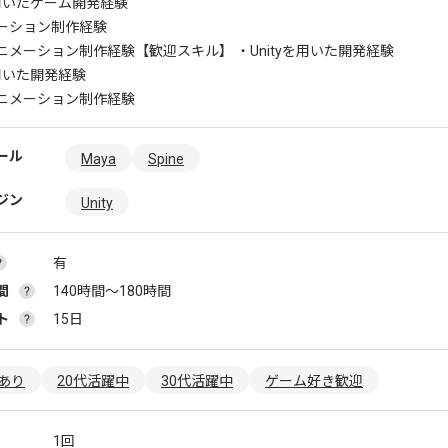
を用いたゲーム開発経験
ーション制作経験
ニメーション制作経験
【歓迎スキル】 ・Unityを用いた開発経験
用いた開発経験
ニメーション制作経験
ール
Maya
Spine
ジン
Unity
有
間
140時間〜180時間
ト
15日
あり
20代活躍中
30代活躍中
ゲーム好き歓迎
1回