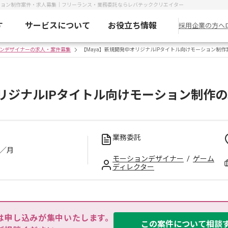
ーション制作案件・求人募集｜フリーランス・業務委託ならレバテッククリエイター
す
サービスについて
お役立ち情報
採用企業の方へ
ンデザイナーの求人・案件募集
【Maya】新規開発中オリジナルIPタイトル向けモーション制作
オリジナルIPタイトル向けモーション制作
業務委託
／月
モーションデザイナー
/
ゲーム
ディレクター
は申し込みが集中いたします。

この案件について相談