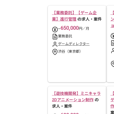
【業務委託】【ゲーム企
業】進行管理
の求人・案件
650,000
~
円／月
業務委託
ゲームディレクター
渋谷（東京都）
【遊技機開発】ミニキャラ
2Dアニメーション制作
の
求人・案件