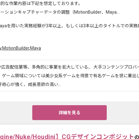
体的な作業内容は下記を想定しております。
ーションキャプチャーデータの調整（MotionBuilder、Maya...
ayaを用いた実務経験が3年以上、もしくは3本以上のタイトルでの実務
y
,
MotionBuilder
,
Maya
や広告配信業等、多角的に事業を拡大している、 大手コンテンツプロバ
。 ゲーム領域については美少女系ゲームを得意で有名ゲームを世に輩出
好奇心が強く、成長意欲の高い...
詳細を見る
Engine/Nuke/Houdini】CGデザインコンポジット