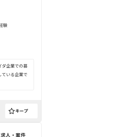
経験
イダ企業での募
している企業で
キープ
の求人・案件