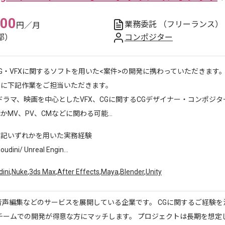
000
業務委託
（フリーランス）
円／月
都）
コンポジター
G・VFXに関するソフトを用いた<案件>の開発に携わっていただきます
主に下記作業をご担当いただきます。
ラマ、映画を中心としたVFX、CGに関するCGデザイナー・コンポジタ
かMV、PV、CMなどに関わる可能...
下記いずれかを用いた実務経験
dini/ Unreal Engin...
ini
,
Nuke
,
3ds Max
,
After Effects
,
Maya
,
Blender
,
Unity
音声編集などのサービスを展開している企業です。 CGに関するご経験を
チームでの開発が得意な方にマッチします。 プロジェクトは長期を想定