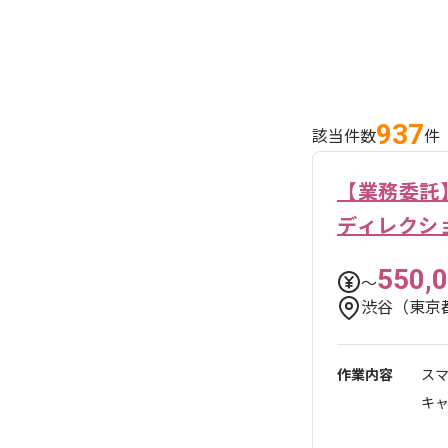
937
該当件数
件
【業務委託】
ディレクシ
550,
〜
渋谷（東京
作業内容
ス
キ