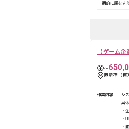
期的に腰をすえて
【ゲーム企
650,
〜
西新宿（東
作業内容
シ
具
・企
・U
・