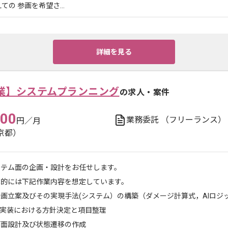
の 参画を希望さ...
詳細を見る
業】システムプランニング
の求人・案件
000
業務委託
（フリーランス）
円／月
京都）
ステム面の企画・設計をお任せします。
体的には下記作業内容を想定しています。
画立案及びその実現手法(システム）の構築（ダメージ計算式，AIロジ
I実装における方針決定と項目整理
画面設計及び状態遷移の作成