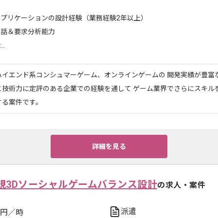
アプリケーションの設計経験（業務経験2年以上）
対話＆要求分析能力
..
ハイエンド系コンシュマーゲーム、オンラインゲームの 開発実績が豊富な
と技術力に定評のある企業での経験を通して ゲーム業界でさらにスキル
する案件です。
詳細を見る
規3Dソーシャルゲームバランス設計
の求人・案件
派遣
円／時