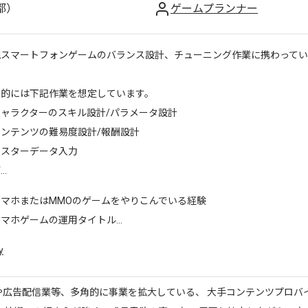
都）
ゲームプランナー
規スマートフォンゲームのバランス設計、チューニング作業に携わってい
体的には下記作業を想定しています。
キャラクターのスキル設計/パラメータ設計
コンテンツの難易度設計/報酬設計
マスターデータ入力
..
スマホまたはMMOのゲームをやりこんでいる経験
マホゲームの運用タイトル...
y
や広告配信業等、多角的に事業を拡大している、 大手コンテンツプロバ