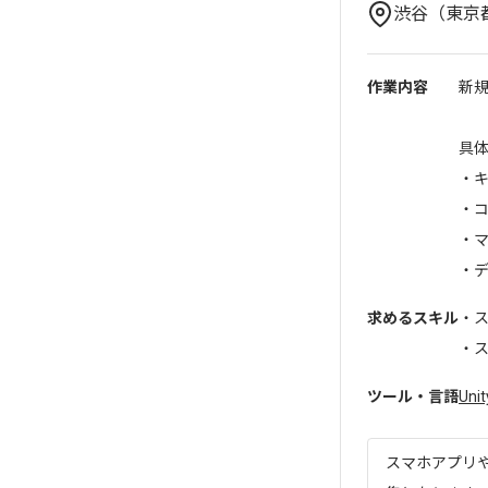
渋谷（東京
作業内容
新
具
・
・
・
・デ.
求めるスキル
・
・ス
ツール・言語
Unit
スマホアプリ