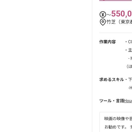
550,
〜
竹芝（東京
作業内容
・C
・
-ド
（ほ
求めるスキル
・
-Hou
ツール・言語
Houd
映画の映像や
お勧めです。 