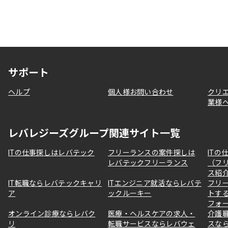
サポート
ヘルプ
個人様お問い合わせ
クリ
業様
レバレジーズグループ関連サイト一覧
ITの仕事探しはレバテック
フリーランスの案件探しは
ITの
レバテックフリーランス
（フ
ス紹
IT転職ならレバテックキャリ
ITエンジニア就活ならレバテ
フリ
ア
ックルーキー
トす
フォ
オンライン診療ならレバク
医療・ヘルスケアの求人・
介護
リ
転職サービスならレバウェ
スな