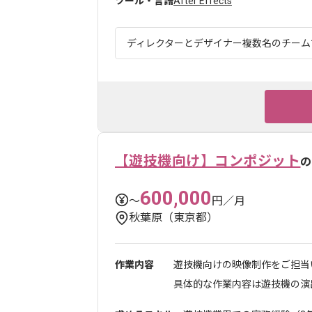
ツール・言語
After Effects
ディレクターとデザイナー複数名のチームで
【遊技機向け】コンポジット
の
600,000
〜
円／月
秋葉原（東京都）
作業内容
遊技機向けの映像制作をご担
具体的な作業内容は遊技機の演出コ