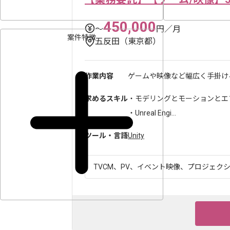
450,000
〜
円／月
案件特徴
五反田（東京都）
作業内容
ゲームや映像など幅広く手掛ける
求めるスキル
・モデリングとモーションとエ
・Unreal Engi...
ツール・言語
Unity
TVCM、PV、イベント映像、プロジェクシ