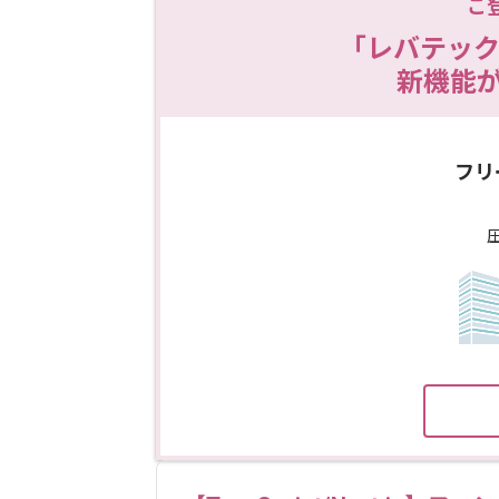
ご
「レバテック
新機能
フリ