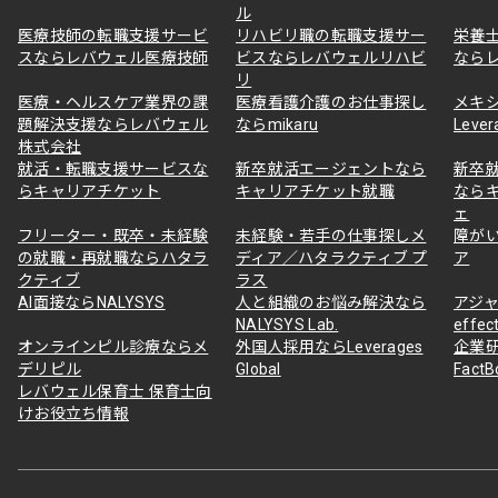
ル
医療技師の転職支援サービ
リハビリ職の転職支援サー
栄養
スならレバウェル医療技師
ビスならレバウェルリハビ
なら
リ
医療・ヘルスケア業界の課
医療看護介護のお仕事探し
メキ
題解決支援ならレバウェル
ならmikaru
Lever
株式会社
就活・転職支援サービスな
新卒就活エージェントなら
新卒
らキャリアチケット
キャリアチケット就職
なら
ェ
フリーター・既卒・未経験
未経験・若手の仕事探しメ
障が
の就職・再就職ならハタラ
ディア／ハタラクティブ プ
ア
クティブ
ラス
AI面接ならNALYSYS
人と組織のお悩み解決なら
アジャ
NALYSYS Lab.
effec
オンラインピル診療ならメ
外国人採用ならLeverages
企業
デリピル
Global
Fact
レバウェル保育士 保育士向
けお役立ち情報