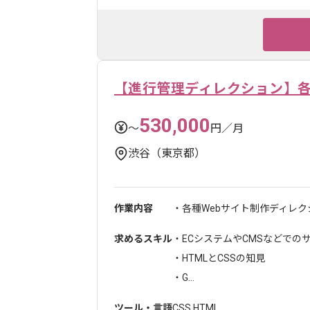
【進行管理ディレクション】各
530,000
〜
円／月
渋谷（東京都）
作業内容
・各種Webサイト制作ディレ
求めるスキル
・ECシステムやCMSなどでの
・HTMLとCSSの知見
・G...
ツール・言語
CSS
,
HTML