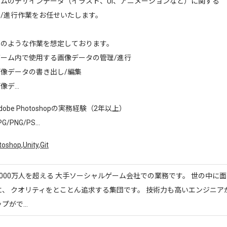
ームのデザインデータ（イラスト、UI、アニメーションなど）に関する
/進行作業をお任せいたします。
下のような作業を想定しております。
ゲーム内で使用する画像データの管理/進行
像データの書き出し/編集
像デ...
dobe Photoshopの実務経験（2年以上）
G/PNG/PS...
toshop
,
Unity
,
Git
000万人を超える 大手ソーシャルゲーム会社での業務です。 世の中に
、 クオリティをとことん追求する集団です。 技術力も高いエンジニア
がで...