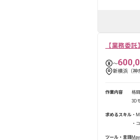
【業務委託
600,
〜
新横浜（神
作業内容
格
3D
求めるスキル
・M
・コ
ツール・言語
May