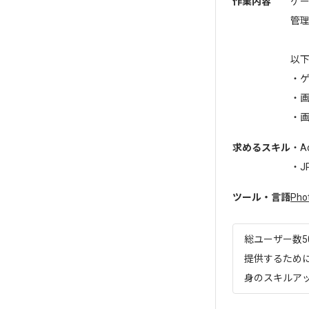
作業内容
ゲ
管理
以
・
・画
・画
求めるスキル
・A
・JP
ツール・言語
Pho
総ユーザー数5
提供するために
身のスキルアップ