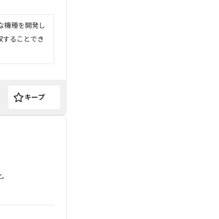
な機種を開発し
収することでき
キープ
ー
,