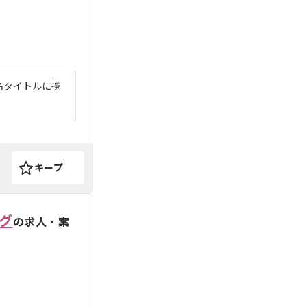
名タイトルに携
キープ
グ
の求人・案