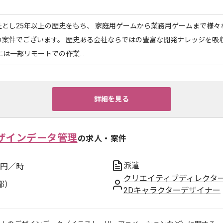
社とし25年以上の歴史をもち、 家庭用ゲームから業務用ゲームまで様々
の案件でございます。 歴史ある会社ならではの豊富な開発ナレッジを吸
には一部リモートでの作業...
詳細を見る
ザインデータ管理
の求人・案件
派遣
円／時
クリエイティブディレクタ
都）
2Dキャラクターデザイナー