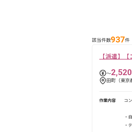
937
該当件数
件
【派遣】【
2,520
〜
田町（東京
作業内容
コ
・
・