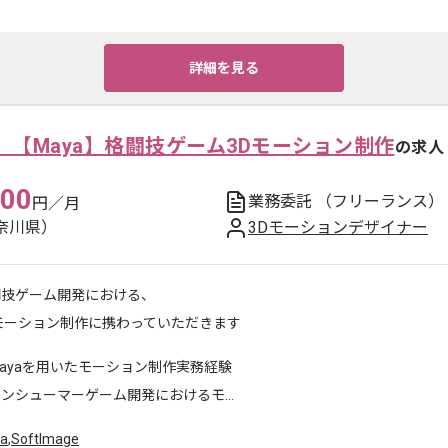
詳細を見る
】【Maya】格闘技ゲーム3Dモーション制作
の求人
000
業務委託
（フリーランス）
円／月
奈川県）
3Dモーションデザイナー
闘技ゲーム開発における、
モーション制作に携わっていただきます
ayaを用いたモーション制作実務経験
ンシューマーゲーム開発におけるモ...
a
,
SoftImage