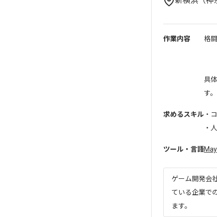
新横浜（神
作業内容
格
具
す。
求めるスキル
・
・人間
ツール・言語
May
ゲーム開発会
ている企業で
ます。