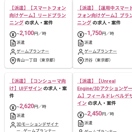
【派遣】【スマートフォン
【派遣】【運用中スマー
向けゲーム】リードプラン
フォン向けゲーム】プラ
ニング
の求人・案件
ニング
の求人・案件
2,100
1,750
~
円／時
~
円／時
派遣
派遣
ゲームプランナー
ゲームプランナー
青山一丁目（東京都）
渋谷（東京都）
【派遣】【コンシューマ向
【派遣】【Unreal
け】UIデザイン
の求人・案
Engine/3Dアクションゲ
件
ム】フィールドレベルデ
イン
の求人・案件
2,620
~
円／時
2,450
~
円／時
派遣
派遣
3Dモーションデザイナ
ー
,
ゲームプランナー
ゲームプランナー