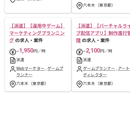
六本木（東京都）
【派遣】【運用中ゲーム】
【派遣】【バーチャルラ
マーケティングプランニン
ブ配信アプリ】制作進行
グ
の求人・案件
理
の求人・案件
1,950
2,100
~
円／時
~
円／時
派遣
派遣
Webマーケター
,
ゲームプ
ゲームプランナー
,
アート
ランナー
ディレクター
六本木（東京都）
六本木（東京都）