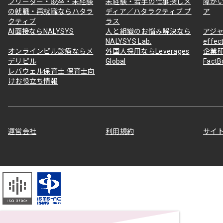
フリーター・既卒・未経験
未経験・若手の仕事探しメ
障が
の就職・再就職ならハタラ
ディア／ハタラクティブ プ
ア
クティブ
ラス
AI面接ならNALYSYS
人と組織のお悩み解決なら
アジャ
NALYSYS Lab.
effec
オンラインピル診療ならメ
外国人採用ならLeverages
企業
デリピル
Global
Fact
レバウェル保育士 保育士向
けお役立ち情報
運営会社
利用規約
サイ