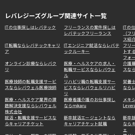
レバレジーズグループ関連サイト一覧
ITの仕事探しはレバテック
フリーランスの案件探しは
ITの
レバテックフリーランス
（フ
ス紹
IT転職ならレバテックキャリ
ITエンジニア就活ならレバテ
フリ
ア
ックルーキー
トす
フォ
オンライン診療ならレバク
医療・ヘルスケアの求人・
介護
リ
転職サービスならレバウェ
スな
ル
医療技師の転職支援サービ
リハビリ職の転職支援サー
栄養
スならレバウェル医療技師
ビスならレバウェルリハビ
なら
リ
医療・ヘルスケア業界の課
医療看護介護のお仕事探し
メキ
題解決支援ならレバウェル
ならmikaru
Lever
株式会社
就活・転職支援サービスな
新卒就活エージェントなら
新卒
らキャリアチケット
キャリアチケット就職
なら
ェ