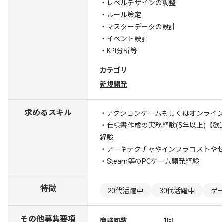
・レベルデザインの調整
・ルール策定
・マスターデータの設計
・イベント設計
・KPI分析等
カテゴリ
新規開発
求めるスキル
・アクションゲームもしくはオンライ
・仕様書作成の実務経験(5年以上)
【歓
経験
・アーキテクチャやインフラコストや
・Steam等のPCゲーム開発経験
特徴
20代活躍中
30代活躍中
ゲ
その他募集要項
商談回数
1回