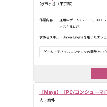
市ヶ谷（東京都）
作業内容
運用中ゲームにおいて、3Dエ
※スキルに応...
求めるスキル
・Unreal Engineを用いた
ゲーム・モバイルコンテンツの開発を中心に
【Maya】【PC/コンシュー
人・案件