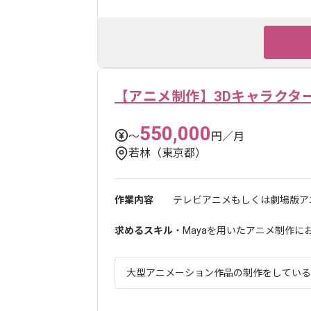
【アニメ制作】3Dキャラクタ
550,000
〜
円／月
若林（東京都）
作業内容
テレビアニメもしくは劇場版アニ
求めるスキル
・Mayaを用いたアニメ制作
大型アニメーション作品の制作をしている企