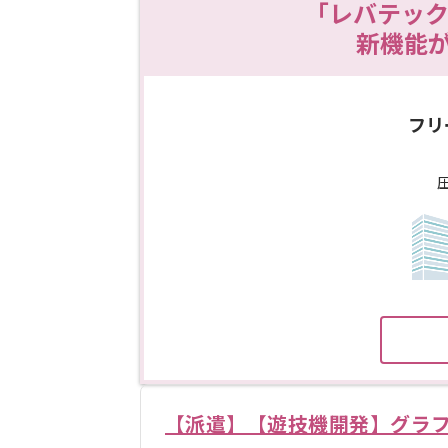
「レバテック
新機能
フリ
【派遣】【遊技機開発】グラ