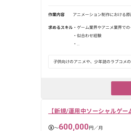
作業内容
アニメーション制作における原画
求めるスキル
・ゲーム業界やアニメ業界でのイ
・似合わせ経験
・...
子供向けのアニメや、少年誌のラブコメのよ
【新規/運用中ソーシャルゲー
600,000
〜
円／月