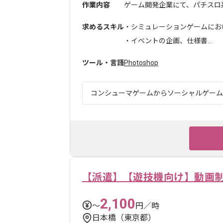
作業内容
ゲーム開発企業にて、パチスロ系
求めるスキル
・シミュレーションゲームにお
・イベントの企画、仕様書...
ツール・言語
Photoshop
コンシューマゲームからソーシャルゲームま
【派遣】【遊技機向け】動画
2,100
〜
円／時
日本橋（東京都）