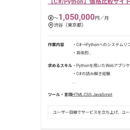
【C#/Python】価格比較サイ
1,050,000
〜
円／月
渋谷（東京都）
作業内容
・C#→Pythonへのシステ
・具体的...
求めるスキル
・Pythonを用いたWebアプ
・C#の読み解き経験
...
ツール・言語
HTML
,
CSS
,
JavaScript
ユーザー目線でサービスを立ち上げ、ユーザ