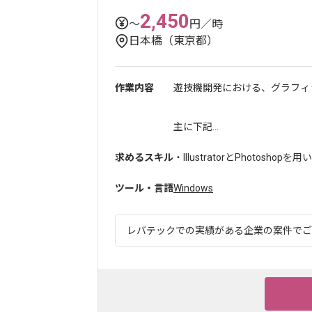
2,450
〜
円／時
日本橋（東京都）
作業内容
遊技機開発における、グラフィ
主に下記...
求めるスキル
・IllustratorとPhotosh
ツール・言語
Windows
レバテックでの実績がある企業の案件でござ