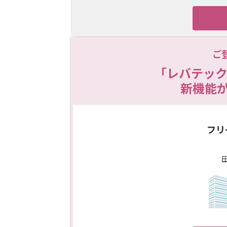
ご
「レバテック
新機能
フリ