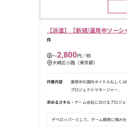
【派遣】【新規/運用中ソーシ
件
2,800
〜
円／時
大崎広小路（東京都）
作業内容
運用中の国内タイトルもしくは
プロジェクトマネージャー...
求めるスキル
・ゲーム会社におけるプロジェ
デベロッパーとして、ゲーム開発に強みを持