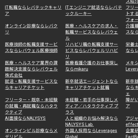
ス紹
IT転職ならレバテックキャリ
ITエンジニア就活ならレバテ
フリ
ア
ックルーキー
トす
フォ
オンライン診療ならレバク
医療・ヘルスケアの求人・
介護
リ
転職サービスならレバウェ
スな
ル
医療技師の転職支援サービ
リハビリ職の転職支援サー
栄養
スならレバウェル医療技師
ビスならレバウェルリハビ
なら
リ
医療・ヘルスケア業界の課
医療看護介護のお仕事探し
メキ
題解決支援ならレバウェル
ならmikaru
Lever
株式会社
就活・転職支援サービスな
新卒就活エージェントなら
新卒
らキャリアチケット
キャリアチケット就職
なら
ェ
フリーター・既卒・未経験
未経験・若手の仕事探しメ
障が
の就職・再就職ならハタラ
ディア／ハタラクティブ プ
ア
クティブ
ラス
AI面接ならNALYSYS
人と組織のお悩み解決なら
アジャ
NALYSYS Lab.
effec
オンラインピル診療ならメ
外国人採用ならLeverages
企業
デリピル
Global
Fact