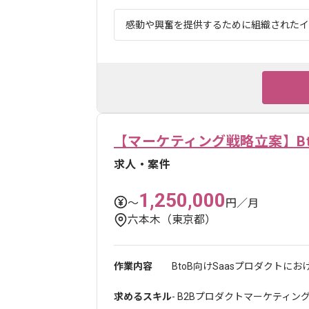
感動や興奮を提供するために組織されたイラ
【マーケティング戦略立案】Bt
求人・案件
1,250,000
〜
円／月
六本木（東京都）
作業内容
BtoB向けSaasプロダクトに
求めるスキル
- B2Bプロダクトマーケティン