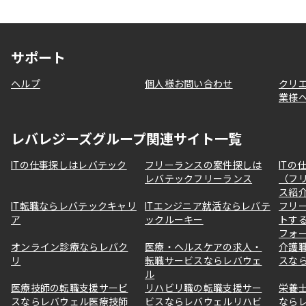
サポート
ヘルプ
個人様お問い合わせ
クリ
業様
レバレジーズグループ関連サイト一覧
ITの仕事探しはレバテック
フリーランスの案件探しは
ITの
レバテックフリーランス
（フ
ス紹
IT転職ならレバテックキャリ
ITエンジニア就活ならレバテ
フリ
ア
ックルーキー
トす
フォ
オンライン診療ならレバク
医療・ヘルスケアの求人・
介護
リ
転職サービスならレバウェ
スな
ル
医療技師の転職支援サービ
リハビリ職の転職支援サー
栄養
スならレバウェル医療技師
ビスならレバウェルリハビ
なら