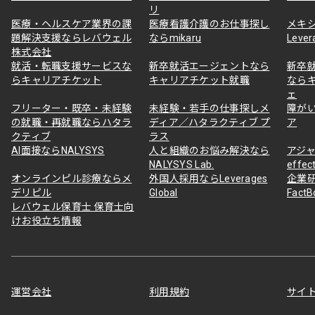
リ
医療・ヘルスケア業界の課
医療看護介護のお仕事探し
メキ
題解決支援ならレバウェル
ならmikaru
Lever
株式会社
就活・転職支援サービスな
新卒就活エージェントなら
新卒
らキャリアチケット
キャリアチケット就職
なら
ェ
フリーター・既卒・未経験
未経験・若手の仕事探しメ
障が
の就職・再就職ならハタラ
ディア／ハタラクティブ プ
ア
クティブ
ラス
AI面接ならNALYSYS
人と組織のお悩み解決なら
アジャ
NALYSYS Lab.
effec
オンラインピル診療ならメ
外国人採用ならLeverages
企業
デリピル
Global
Fact
レバウェル保育士 保育士向
けお役立ち情報
運営会社
利用規約
サイ