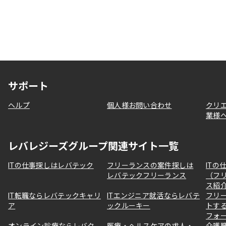
サポート
ヘルプ
個人様お問い合わせ
クリ
業様
レバレジーズグループ関連サイト一覧
ITの仕事探しはレバテック
フリーランスの案件探しは
ITの
レバテックフリーランス
（フ
ス紹
IT転職ならレバテックキャリ
ITエンジニア就活ならレバテ
フリ
ア
ックルーキー
トす
フォ
オンライン診療ならレバク
医療・ヘルスケアの求人・
介護