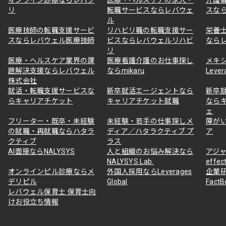
リ
転職サービスならレバウェ
スな
ル
医療技師の転職支援サービ
リハビリ職の転職支援サー
栄養
スならレバウェル医療技師
ビスならレバウェルリハビ
なら
リ
医療・ヘルスケア業界の課
医療看護介護のお仕事探し
メキ
題解決支援ならレバウェル
ならmikaru
Lever
株式会社
就活・転職支援サービスな
新卒就活エージェントなら
新卒
らキャリアチケット
キャリアチケット就職
なら
ェ
フリーター・既卒・未経験
未経験・若手の仕事探しメ
障が
の就職・再就職ならハタラ
ディア／ハタラクティブ プ
ア
クティブ
ラス
AI面接ならNALYSYS
人と組織のお悩み解決なら
アジャ
NALYSYS Lab.
effec
オンラインピル診療ならメ
外国人採用ならLeverages
企業
デリピル
Global
Fact
レバウェル保育士 保育士向
けお役立ち情報