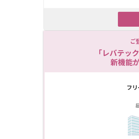
ご
「レバテック
新機能
フリ