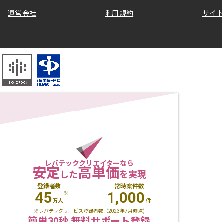
運営会社
利用規約
サイ
レバテッククリエイターなら
安定
高単価
した
を実現
登録者数
常時案件数
45
1,000
※
万人
件
※レバテックサービス登録者数（2023年7月時点)
簡単30秒 無料サポート登録