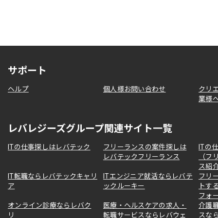
サポート
ヘルプ
個人様お問い合わせ
クリ
業様
レバレジーズグループ関連サイト一覧
ITの仕事探しはレバテック
フリーランスの案件探しは
ITの
レバテックフリーランス
（フ
ス紹
IT転職ならレバテックキャリ
ITエンジニア就活ならレバテ
フリ
ア
ックルーキー
トす
フォ
オンライン診療ならレバク
医療・ヘルスケアの求人・
介護
リ
転職サービスならレバウェ
スな