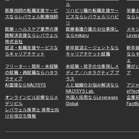
ル
医療技師の転職支援サービ
リハビリ職の転職支援サー
栄養
スならレバウェル医療技師
ビスならレバウェルリハビ
なら
リ
医療・ヘルスケア業界の課
医療看護介護のお仕事探し
メキ
題解決支援ならレバウェル
ならmikaru
Lever
株式会社
就活・転職支援サービスな
新卒就活エージェントなら
新卒
らキャリアチケット
キャリアチケット就職
なら
ェ
フリーター・既卒・未経験
未経験・若手の仕事探しメ
障が
の就職・再就職ならハタラ
ディア／ハタラクティブ プ
ア
クティブ
ラス
AI面接ならNALYSYS
人と組織のお悩み解決なら
アジャ
NALYSYS Lab.
effec
オンラインピル診療ならメ
外国人採用ならLeverages
企業
デリピル
Global
Fact
レバウェル保育士 保育士向
けお役立ち情報