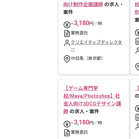
向け制作企画講師
の求人・
校
案件
3,180
~
円／時
業務委託
クリエイティブディレクタ
ー
中目黒（東京都）
【ゲーム専門学
校/Maya/Photoshop】社
会人向け3DCGデザイン講
師
の求人・案件
3,180
~
円／時
業務委託