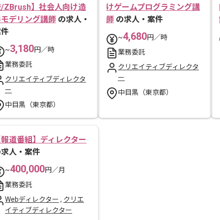
/ZBrush】社会人向け造
けゲームプログラミング講
形モデリング講師
の求人・
師
の求人・案件
案件
4,680
~
円／時
3,180
~
円／時
業務委託
業務委託
クリエイティブディレクタ
ー
クリエイティブディレクタ
ー
中目黒（東京都）
中目黒（東京都）
【報道番組】ディレクター
の求人・案件
400,000
~
円／月
業務委託
Webディレクター
,
クリエ
イティブディレクター