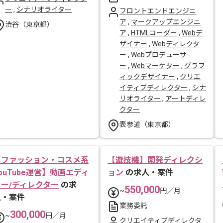
ー
,
シナリオライター
フロントエンドエンジニ
ア
,
マークアップエンジニ
渋谷（東京都）
ア
,
HTMLコーダー
,
Webデ
ザイナー
,
Webディレクタ
ー
,
Webプロデューサ
ー
,
Webマーケター
,
グラフ
ィックデザイナー
,
クリエ
イティブディレクター
,
シナ
リオライター
,
アートディレ
クター
表参道（東京都）
【ファッション・コスメ系
【遊技機】開発ディレクシ
ouTube運営】動画エディ
ョン
の求人・案件
ター/ディレクター
の求
550,000
~
円／月
人・案件
業務委託
300,000
~
円／月
クリエイティブディレクタ