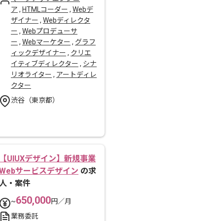
ア
,
HTMLコーダー
,
Webデ
ザイナー
,
Webディレクタ
ー
,
Webプロデューサ
ー
,
Webマーケター
,
グラフ
ィックデザイナー
,
クリエ
イティブディレクター
,
シナ
リオライター
,
アートディレ
クター
渋谷（東京都）
【UIUXデザイン】新規事業
Webサービスデザイン
の求
人・案件
650,000
~
円／月
業務委託