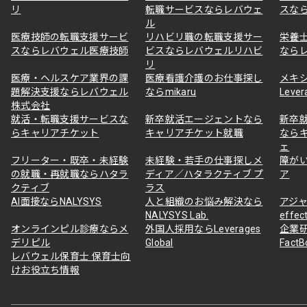
リ
転職サービスならレバウェ
スな
ル
医療技師の転職支援サービ
リハビリ職の転職支援サー
栄養
スならレバウェル医療技師
ビスならレバウェルリハビ
なら
リ
医療・ヘルスケア業界の課
医療看護介護のお仕事探し
メキ
題解決支援ならレバウェル
ならmikaru
Lever
株式会社
就活・転職支援サービスな
新卒就活エージェントなら
新卒
らキャリアチケット
キャリアチケット就職
なら
ェ
フリーター・既卒・未経験
未経験・若手の仕事探しメ
障が
の就職・再就職ならハタラ
ディア／ハタラクティブ プ
ア
クティブ
ラス
AI面接ならNALYSYS
人と組織のお悩み解決なら
アジャ
NALYSYS Lab.
effec
オンラインピル診療ならメ
外国人採用ならLeverages
企業
デリピル
Global
Fact
レバウェル保育士 保育士向
けお役立ち情報