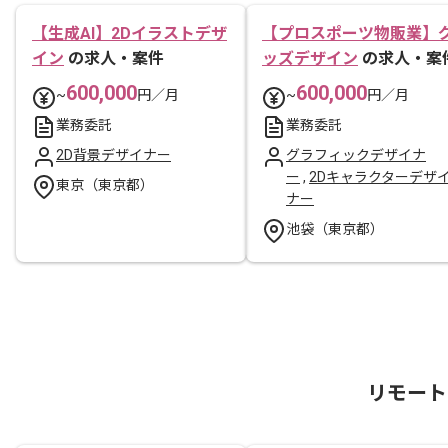
【生成AI】2Dイラストデザ
【プロスポーツ物販業】
イン
の求人・案件
ッズデザイン
の求人・案
600,000
600,000
~
円／月
~
円／月
業務委託
業務委託
2D背景デザイナー
グラフィックデザイナ
ー
,
2Dキャラクターデザ
東京（東京都）
ナー
池袋（東京都）
リモート