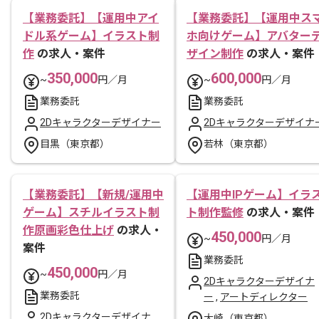
【業務委託】【運用中アイ
【業務委託】【運用中ス
ドル系ゲーム】イラスト制
ホ向けゲーム】アバター
作
の求人・案件
ザイン制作
の求人・案件
350,000
600,000
~
円／月
~
円／月
業務委託
業務委託
2Dキャラクターデザイナー
2Dキャラクターデザイナ
目黒（東京都）
若林（東京都）
【業務委託】【新規/運用中
【運用中IPゲーム】イラ
ゲーム】スチルイラスト制
ト制作監修
の求人・案件
作原画彩色仕上げ
の求人・
450,000
~
円／月
案件
業務委託
450,000
~
円／月
2Dキャラクターデザイナ
業務委託
ー
,
アートディレクター
2Dキャラクターデザイナ
大崎（東京都）