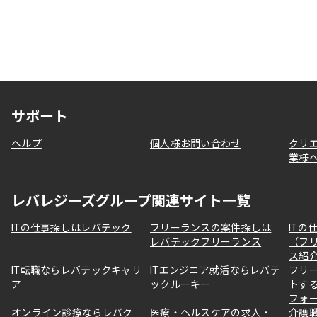
サポート
ヘルプ
個人様お問い合わせ
クリ
業様
レバレジーズグループ関連サイト一覧
ITの仕事探しはレバテック
フリーランスの案件探しは
ITの
レバテックフリーランス
（フ
ス紹
IT転職ならレバテックキャリ
ITエンジニア就活ならレバテ
フリ
ア
ックルーキー
トす
フォ
オンライン診療ならレバク
医療・ヘルスケアの求人・
介護