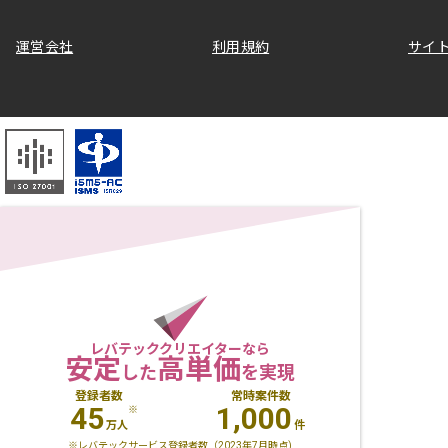
運営会社
利用規約
サイ
レバテッククリエイターなら
安定
高単価
した
を実現
登録者数
常時案件数
45
1,000
※
万人
件
※レバテックサービス登録者数（2023年7月時点)