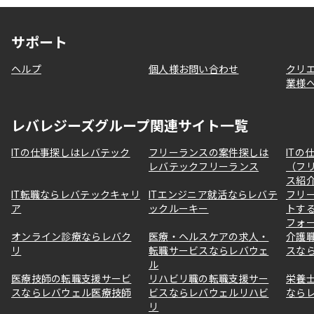
サポート
ヘルプ
個人様お問い合わせ
クリ
業様
レバレジーズグループ関連サイト一覧
ITの仕事探しはレバテック
フリーランスの案件探しは
ITの
レバテックフリーランス
（フ
ス紹
IT転職ならレバテックキャリ
ITエンジニア就活ならレバテ
フリ
ア
ックルーキー
トす
フォ
オンライン診療ならレバク
医療・ヘルスケアの求人・
介護
リ
転職サービスならレバウェ
スな
ル
医療技師の転職支援サービ
リハビリ職の転職支援サー
栄養
スならレバウェル医療技師
ビスならレバウェルリハビ
なら
リ