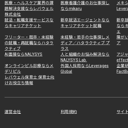
医療・ヘルスケア業界の課
医療看護介護のお仕事探し
メキ
題解決支援ならレバウェル
ならmikaru
Lever
株式会社
就活・転職支援サービスな
新卒就活エージェントなら
新卒
らキャリアチケット
キャリアチケット就職
なら
ェ
フリーター・既卒・未経験
未経験・若手の仕事探しメ
障が
の就職・再就職ならハタラ
ディア／ハタラクティブ プ
ア
クティブ
ラス
AI面接ならNALYSYS
人と組織のお悩み解決なら
アジャ
NALYSYS Lab.
effec
オンラインピル診療ならメ
外国人採用ならLeverages
企業
デリピル
Global
Fact
レバウェル保育士 保育士向
けお役立ち情報
運営会社
利用規約
サイ