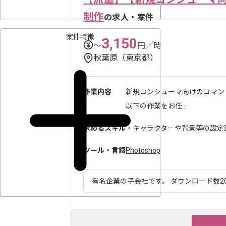
制作
の求人・案件
案件特徴
3,150
〜
円／時
秋葉原（東京都）
作業内容
新規コンシューマ向けのコマン
以下の作業をお任...
求めるスキル
・キャラクターや背景等の設定
ツール・言語
Photoshop
有名企業の子会社です。 ダウンロード数20