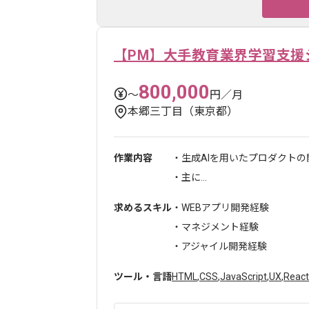
【PM】大手教育業界学習支援
800,000
〜
円／月
本郷三丁目（東京都）
作業内容
・生成AIを用いたプロダクト
・主に...
求めるスキル
・WEBアプリ開発経験
・マネジメント経験
・アジャイル開発経験
ツール・言語
HTML
,
CSS
,
JavaScript
,
UX
,
React