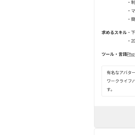
・
・
・簡
求めるスキル
・
・2D
ツール・言語
Pho
有名なアバタ
ワークライフ
す。