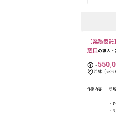
【業務委託
窓口
の求人・
550,
〜
若林（東京
作業内容
新
・
・