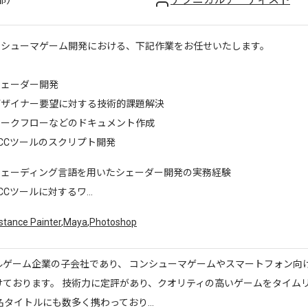
ンシューマゲーム開発における、下記作業をお任せいたします。
シェーダー開発
デザイナー要望に対する技術的課題解決
ワークフローなどのドキュメント作成
CCツールのスクリプト開発
シェーディング言語を用いたシェーダー開発の実務経験
CCツールに対するワ...
stance Painter
,
Maya
,
Photoshop
ルゲーム企業の子会社であり、 コンシューマゲームやスマートフォン向
けております。 技術力に定評があり、クオリティの高いゲームをタイム
名タイトルにも数多く携わっており...