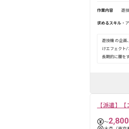
作業内容
遊
求めるスキル
・
遊技機 の企画
けエフェクト/
長期的に腰をす
【派遣】【
2,800
〜
大森（東京