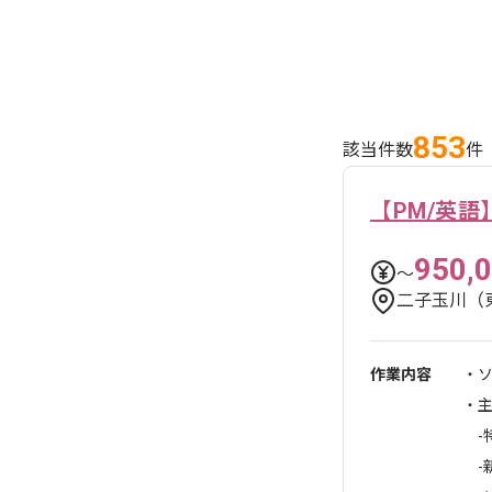
853
該当件数
件
【PM/英
950,
〜
二子玉川（
作業内容
・
・
-
-