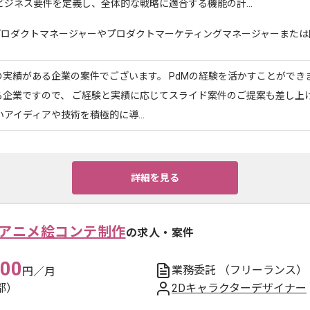
ジネス要件を定義し、全体的な戦略に適合する機能の計...
ロダクトマネージャーやプロダクトマーケティングマネージャーまたは同様
実績がある企業の案件でございます。 PdMの経験を活かすことができ
る企業ですので、 ご経験と実績に応じてスライド案件のご提案も差し上
いアイディアや技術を積極的に導...
詳細を見る
 アニメ絵コンテ制作
の求人・案件
000
業務委託
（フリーランス）
円／月
都）
2Dキャラクターデザイナー