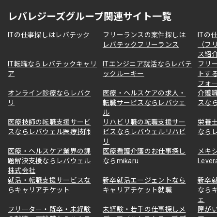
レバレジーズグループ関連サイト一覧
ITの仕事探しはレバテック
フリーランスの案件探しは
ITの
レバテックフリーランス
（フ
ス紹
IT転職ならレバテックキャリ
ITエンジニア就活ならレバテ
フリ
ア
ックルーキー
トす
フォ
オンライン診療ならレバク
医療・ヘルスケアの求人・
介護
リ
転職サービスならレバウェ
スな
ル
医療技師の転職支援サービ
リハビリ職の転職支援サー
栄養
スならレバウェル医療技師
ビスならレバウェルリハビ
なら
リ
医療・ヘルスケア業界の課
医療看護介護のお仕事探し
メキ
題解決支援ならレバウェル
ならmikaru
Lever
株式会社
就活・転職支援サービスな
新卒就活エージェントなら
新卒
らキャリアチケット
キャリアチケット就職
なら
ェ
フリーター・既卒・未経験
未経験・若手の仕事探しメ
障が