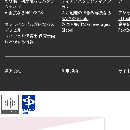
の就職・再就職ならハタラ
ディア／ハタラクティブ プ
ア
クティブ
ラス
AI面接ならNALYSYS
人と組織のお悩み解決なら
アジャ
NALYSYS Lab.
effec
オンラインピル診療ならメ
外国人採用ならLeverages
企業
デリピル
Global
Fact
レバウェル保育士 保育士向
けお役立ち情報
運営会社
利用規約
サイ