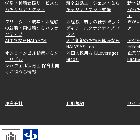
就活・転職支援サービスな
新卒就活エージェントなら
新卒
らキャリアチケット
キャリアチケット就職
なら
ェ
フリーター・既卒・未経験
未経験・若手の仕事探しメ
障が
の就職・再就職ならハタラ
ディア／ハタラクティブ プ
ア
クティブ
ラス
AI面接ならNALYSYS
人と組織のお悩み解決なら
アジャ
NALYSYS Lab.
effec
オンラインピル診療ならメ
外国人採用ならLeverages
企業
デリピル
Global
Fact
レバウェル保育士 保育士向
けお役立ち情報
運営会社
利用規約
サイ