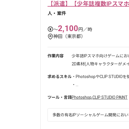
【派遣】【少年誌複数IPスマ
人・案件
2,100
〜
円／時
神田（東京都）
作業内容
少年誌IPスマホ向けゲームにお
2D素材(人物キャラクターがメイン
求めるスキル
・PhotoshopやCLIP STU
・...
ツール・言語
Photoshop
,
CLIP STUDIO PAINT
多数の有名IPソーシャルゲーム開発において