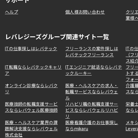
サポート
ヘルプ
個人様お問い合わせ
クリ
業様
レバレジーズグループ関連サイト一覧
ITの仕事探しはレバテック
フリーランスの案件探しは
ITの
レバテックフリーランス
（フ
ス紹
IT転職ならレバテックキャリ
ITエンジニア就活ならレバテ
フリ
ア
ックルーキー
トす
フォ
オンライン診療ならレバク
医療・ヘルスケアの求人・
介護
リ
転職サービスならレバウェ
スな
ル
医療技師の転職支援サービ
リハビリ職の転職支援サー
栄養
スならレバウェル医療技師
ビスならレバウェルリハビ
なら
リ
医療・ヘルスケア業界の課
医療看護介護のお仕事探し
メキ
題解決支援ならレバウェル
ならmikaru
Lever
株式会社