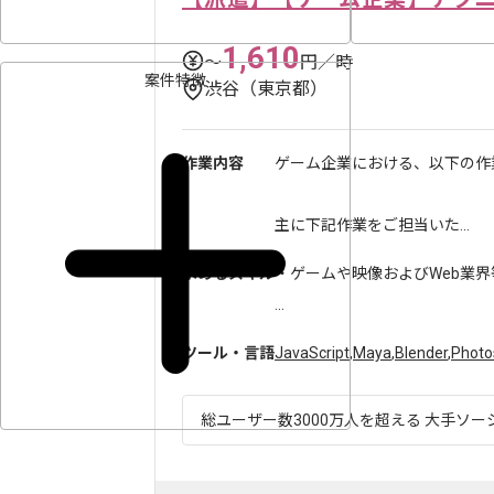
1,610
〜
円／時
案件特徴
渋谷（東京都）
作業内容
ゲーム企業における、以下の作
主に下記作業をご担当いた...
求めるスキル
・ゲームや映像およびWeb業界
...
ツール・言語
JavaScript
,
Maya
,
Blender
,
Photo
総ユーザー数3000万人を超える 大手ソー