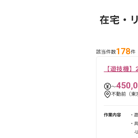
在宅・リ
178
該当件数
件
【遊技機】
450,
〜
不動前（東
作業内容
・
・
-U