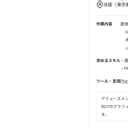
池袋（東京
作業内容
遊
-U
-
-
求めるスキル
・
・Ph
ツール・言語
Pho
アミューズメ
向けのグラフ
す。