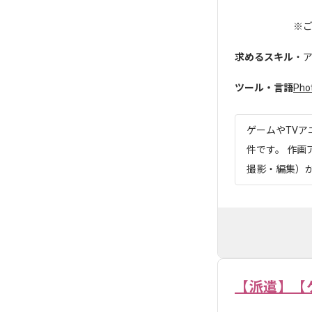
※
求めるスキル
・ア
ツール・言語
Pho
ゲームやTV
件です。 作
撮影・編集）が
【派遣】【