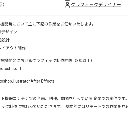
都）
グラフィックデザイナー
技機開発において主に下記の作業をお任せいたします。
Iデザイン
色設計
レイアウト制作
遊技機開発におけるグラフィック制作経験（3年以上）
otoshop、I...
toshop
,
Illustrator
,
After Effects
ント機器コンテンツの企画、制作、開発を行っている 企業での案件です。
ィック制作に携わっていただきます。 基本的にはリモートでの作業を見