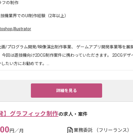
ラフの制作
技機業界でのUI制作経験（2年以上）
toshop
,
Illustrator
画/プログラム開発/映像演出制作事業、 ゲームアプリ開発事業等を展
 今回は遊技機向け2DCG制作案件に携わっていただきます。 2DCGデ
したい方にお勧めです。...
詳細を見る
発】グラフィック制作
の求人・案件
000
業務委託
（フリーランス）
円／月