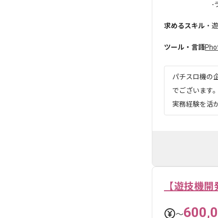
-
求めるスキル
・遊
ツール・言語
Pho
パチスロ機の企
でございます。
実務経験を活か
【遊技機開
600,
〜