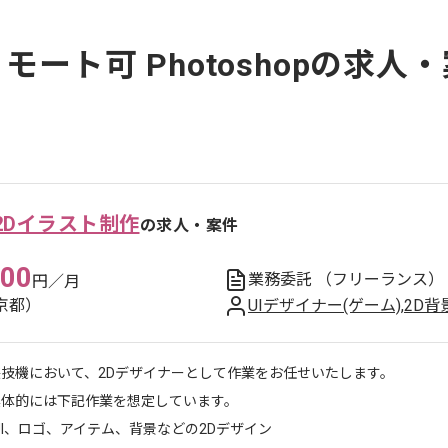
モート可 Photoshopの求人
2Dイラスト制作
の求人・案件
000
業務委託
（フリーランス）
円／月
京都）
UIデザイナー(ゲーム)
,
2D背
遊技機において、2Dデザイナーとして作業をお任せいたします。
具体的には下記作業を想定しています。
I、ロゴ、アイテム、背景などの2Dデザイン