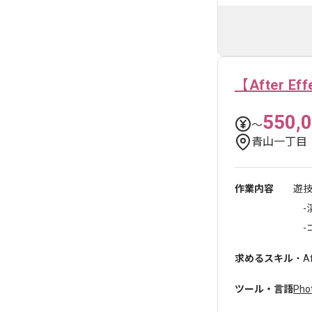
【After 
550,
〜
青山一丁目
作業内容
遊
-演
-
求めるスキル
・A
ツール・言語
Pho