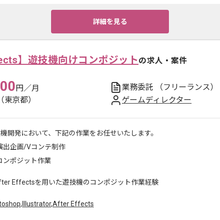
詳細を見る
Effects】遊技機向けコンポジット
の求人・案件
000
業務委託
（フリーランス）
円／月
（東京都）
ゲームディレクター
技機開発において、下記の作業をお任せいたします。
出企画/Vコンテ制作
コンポジット作業
fter Effectsを用いた遊技機のコンポジット作業経験
toshop
,
Illustrator
,
After Effects