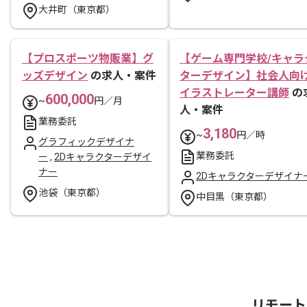
大井町（東京都）
【プロスポーツ物販業】グ
【ゲーム専門学校/キャラ
ッズデザイン
の求人・案件
ターデザイン】社会人向
イラストレーター講師
の
600,000
~
円／月
人・案件
業務委託
3,180
~
円／時
グラフィックデザイナ
業務委託
ー
,
2Dキャラクターデザイ
ナー
2Dキャラクターデザイナ
池袋（東京都）
中目黒（東京都）
リモート