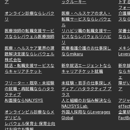
ア
ックルーキー
トす
フォ
オンライン診療ならレバク
医療・ヘルスケアの求人・
介護
リ
転職サービスならレバウェ
スな
ル
医療技師の転職支援サービ
リハビリ職の転職支援サー
栄養
スならレバウェル医療技師
ビスならレバウェルリハビ
なら
リ
医療・ヘルスケア業界の課
医療看護介護のお仕事探し
メキ
題解決支援ならレバウェル
ならmikaru
Lever
株式会社
就活・転職支援サービスな
新卒就活エージェントなら
新卒
らキャリアチケット
キャリアチケット就職
なら
ェ
フリーター・既卒・未経験
未経験・若手の仕事探しメ
障が
の就職・再就職ならハタラ
ディア／ハタラクティブ プ
ア
クティブ
ラス
AI面接ならNALYSYS
人と組織のお悩み解決なら
アジャ
NALYSYS Lab.
effec
オンラインピル診療ならメ
外国人採用ならLeverages
企業
デリピル
Global
Fact
レバウェル保育士 保育士向
けお役立ち情報