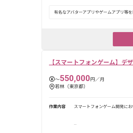
有名なアバターアプリやゲームアプリ等を開
【スマートフォンゲーム】デ
550,000
〜
円／月
若林（東京都）
作業内容
スマートフォンゲーム開発にお
...