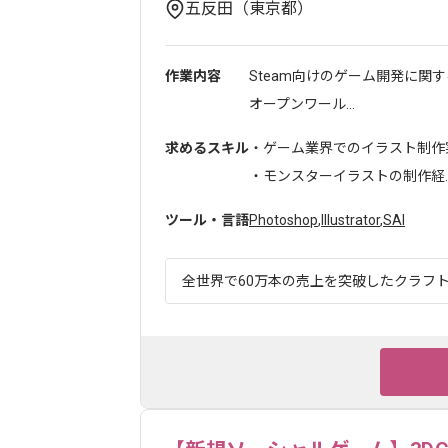
五反田（東京都）
作業内容
Steam向けのゲーム開発に関
オープンワール...
求めるスキル
・ゲーム業界でのイラスト制作
・モンスターイラストの制作経..
ツール・言語
Photoshop
,
Illustrator
,
SAI
全世界で60万本の売上を突破したクラフトゲ