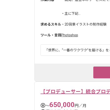
・主に下記...
求めるスキル
・2D背景イラストの制作経験
ツール・言語
Photoshop
「世界に、“一番のワクワク”を届ける」を
【プロデューサー】統合プロ
650,000
〜
円／月