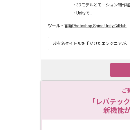
・3Dモデルとモーション制作
・Unityで...
ツール・言語
Photoshop
,
Spine
,
Unity
,
GitHub
超有名タイトルを手がけたエンジニアが、世
ご
「レバテック
新機能