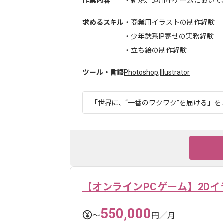
作業内容
・新規、運用中ゲームにおいて、L
求めるスキル
・商業用イラストの制作経験
・少年誌系IP寄せの実務経験
・立ち絵の制作経験
ツール・言語
Photoshop
,
Illustrator
「世界に、“一番のワクワク”を届ける」をミ
【オンラインPCゲーム】2D
550,000
〜
円／月