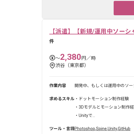
【派遣】【新規/運用中ソーシ
件
2,380
〜
円／時
渋谷（東京都）
作業内容
開発中、もしくは運用中のソーシ
求めるスキル
・ドットモーション制作経験
・3Dモデルとモーション制作
・Unityで...
ツール・言語
Photoshop
,
Spine
,
Unity
,
GitHub