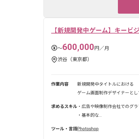
【新規開発中ゲーム】キービ
600,000
〜
円／月
渋谷（東京都）
作業内容
新規開発中タイトルにおける
ゲーム画面制作デザイナーとして
求めるスキル
・広告や映像制作会社でのグラ
・基本的な...
ツール・言語
Photoshop