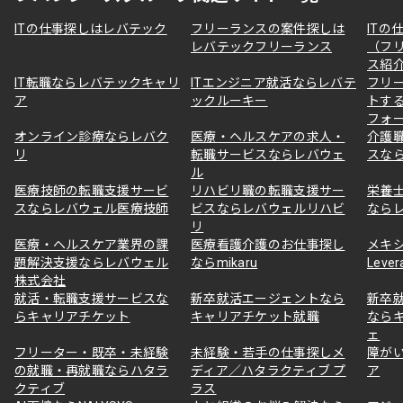
ITの仕事探しはレバテック
フリーランスの案件探しは
ITの
レバテックフリーランス
（フ
ス紹
IT転職ならレバテックキャリ
ITエンジニア就活ならレバテ
フリ
ア
ックルーキー
トす
フォ
オンライン診療ならレバク
医療・ヘルスケアの求人・
介護
リ
転職サービスならレバウェ
スな
ル
医療技師の転職支援サービ
リハビリ職の転職支援サー
栄養
スならレバウェル医療技師
ビスならレバウェルリハビ
なら
リ
医療・ヘルスケア業界の課
医療看護介護のお仕事探し
メキ
題解決支援ならレバウェル
ならmikaru
Lever
株式会社
就活・転職支援サービスな
新卒就活エージェントなら
新卒
らキャリアチケット
キャリアチケット就職
なら
ェ
フリーター・既卒・未経験
未経験・若手の仕事探しメ
障が
の就職・再就職ならハタラ
ディア／ハタラクティブ プ
ア
クティブ
ラス