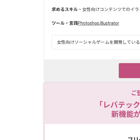
求めるスキル
・女性向けコンテンツでのイラ
ツール・言語
Photoshop
,
Illustrator
女性向けソーシャルゲームを開発している企
ご
「レバテック
新機能
フリ