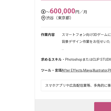
600,000
〜
円／月
渋谷（東京都）
作業内容
スマートフォン向け3Dゲーム
背景デザイン作業をお任せいた
...
求めるスキル
・PhotoshopまたはCLIP STU
ツール・言語
After Effects
,
Maya
,
Illustrator
,
P
スマホアプリや広告配信業等、多角的に事業