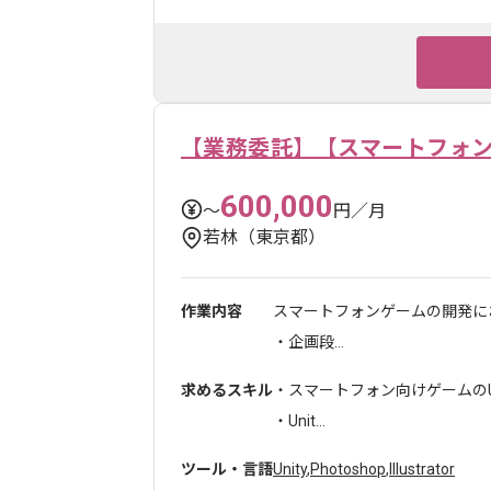
【業務委託】【スマートフォン向
600,000
〜
円／月
若林（東京都）
作業内容
スマートフォンゲームの開発に
・企画段...
求めるスキル
・スマートフォン向けゲームのUI
・Unit...
ツール・言語
Unity
,
Photoshop
,
Illustrator