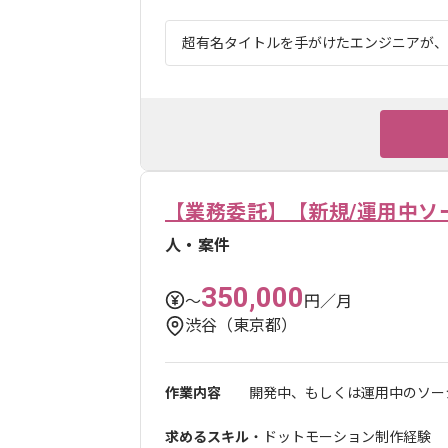
超有名タイトルを手がけたエンジニアが、世
【業務委託】【新規/運用中ソ
人・案件
350,000
〜
円／月
渋谷（東京都）
作業内容
開発中、もしくは運用中のソーシ
求めるスキル
・ドットモーション制作経験