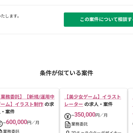
いたします。
この案件について相談す
条件が似ている案件
【業務委託】【新規/運用中
【美少女ゲーム】イラスト
ゲーム】イラスト制作
の求
レーター
の求人・案件
人・案件
350,000
~
円／月
600,000
~
円／月
業務委託
業務委託