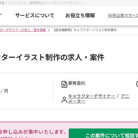
募集｜フリーランス・業務委託ならレバテッククリエイター
す
サービスについて
お役立ち情報
採用企業の方へ
ターデザイナーの求人・案件募集
【遊技機開発】キャラクターイラスト制作案件
クターイラスト制作の求人・案件
業務委託
／月
キャラクターデザイナー
/
アニ
メーター
は申し込みが集中いたします。

この案件について相談