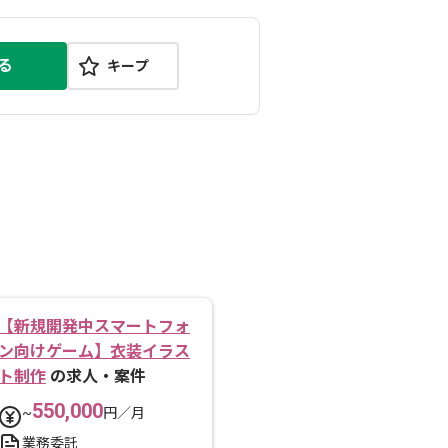
る
キープ
【新規開発中スマートフォ
ン向けゲーム】衣装イラス
ト制作
の求人・案件
550,000
~
円／月
業務委託