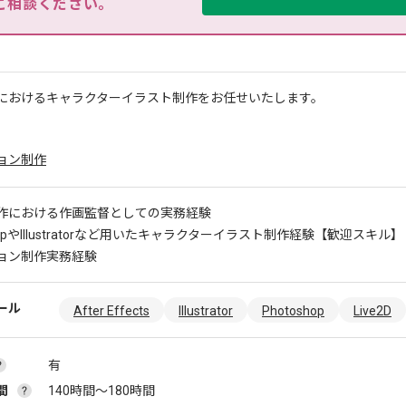
ご相談ください。
におけるキャラクターイラスト制作をお任せいたします。
ョン制作
作における作画監督としての実務経験
hopやIllustratorなど用いたキャラクターイラスト制作経験
【歓迎スキル】 ・L
ョン制作実務経験
ール
After Effects
Illustrator
Photoshop
Live2D
有
間
140時間〜180時間