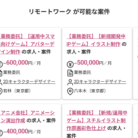
リモートワーク が可能な案件
【業務委託】【運用中スマ
【業務委託】【新規開発中
ホ向けゲーム】アバターデ
IPゲーム】イラスト制作
の
ザイン制作
の求人・案件
求人・案件
600,000
500,000
~
円／月
~
円／月
業務委託
業務委託
2Dキャラクターデザイナー
2Dキャラクターデザイナー
若林（東京都）
六本木（東京都）
【アニメ会社】アニメーシ
【業務委託】【新規/運用中
ョン演出作成
の求人・案件
ゲーム】スチルイラスト制
作原画彩色仕上げ
の求人・
400,000
~
円／月
案件