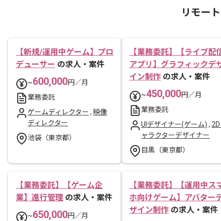
リモート
【新規/運用中ゲーム】プロ
【業務委託】【ライブ配
デューサー
の求人・案件
アプリ】グラフィックデ
イン制作
の求人・案件
600,000
~
円／月
450,000
~
円／月
業務委託
業務委託
ゲームディレクター
,
映像
ディレクター
UIデザイナー(ゲーム)
,
2
ャラクターデザイナー
池袋（東京都）
目黒（東京都）
【業務委託】【ゲーム企
【業務委託】【運用中ス
業】進行管理
の求人・案件
ホ向けゲーム】アバター
ザイン制作
の求人・案件
650,000
~
円／月