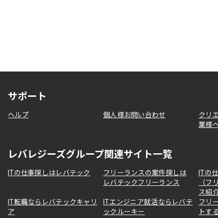
サポート
ヘルプ
個人様お問い合わせ
クリ
業様
レバレジーズグループ関連サイト一覧
ITの仕事探しはレバテック
フリーランスの案件探しは
ITの
レバテックフリーランス
（フ
ス紹
IT転職ならレバテックキャリ
ITエンジニア就活ならレバテ
フリ
ア
ックルーキー
トす