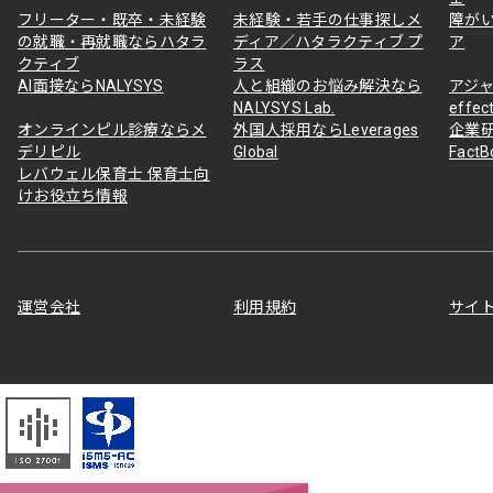
フリーター・既卒・未経験
未経験・若手の仕事探しメ
障が
の就職・再就職ならハタラ
ディア／ハタラクティブ プ
ア
クティブ
ラス
AI面接ならNALYSYS
人と組織のお悩み解決なら
アジャ
NALYSYS Lab.
effec
オンラインピル診療ならメ
外国人採用ならLeverages
企業
デリピル
Global
Fact
レバウェル保育士 保育士向
けお役立ち情報
運営会社
利用規約
サイ