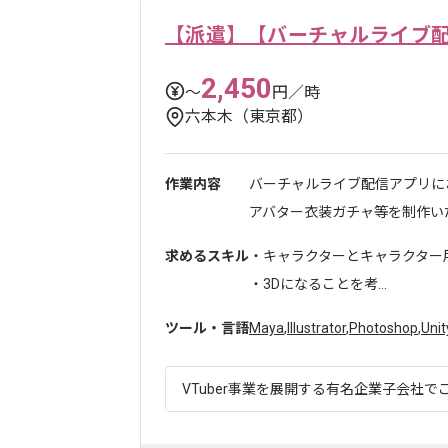
【派遣】【バーチャルライブ
2,450
〜
円／時
六本木（東京都）
作業内容
バーチャルライブ配信アプリに
アバター衣装ガチャ等を制作いた
求めるスキル
・キャラクターとキャラクター
・3Dになることを考...
ツール・言語
Maya
,
Illustrator
,
Photoshop
,
Unit
VTuber事業を展開する有名企業子会社でご