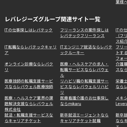
業様
レバレジーズグループ関連サイト一覧
ITの仕事探しはレバテック
フリーランスの案件探しは
ITの
レバテックフリーランス
（フ
ス紹
IT転職ならレバテックキャリ
ITエンジニア就活ならレバテ
フリ
ア
ックルーキー
トす
フォ
オンライン診療ならレバク
医療・ヘルスケアの求人・
介護
リ
転職サービスならレバウェ
スな
ル
医療技師の転職支援サービ
リハビリ職の転職支援サー
栄養
スならレバウェル医療技師
ビスならレバウェルリハビ
なら
リ
医療・ヘルスケア業界の課
医療看護介護のお仕事探し
メキ
題解決支援ならレバウェル
ならmikaru
Lever
株式会社
就活・転職支援サービスな
新卒就活エージェントなら
新卒
らキャリアチケット
キャリアチケット就職
なら
ェ