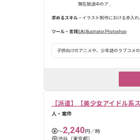
現在放送中のア...
求めるスキル
・イラスト制作における赤入れ
ツール・言語
SAI
,
Illustrator
,
Photoshop
子供向けのアニメや、少年誌のラブコメのよ
【派遣】【美少女アイドル系ス
人・案件
2,240
〜
円／時
渋谷（東京都）