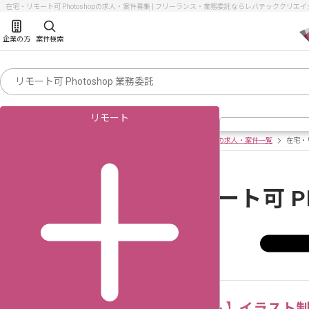
在宅・リモート可 Photoshopの求人・案件募集 | フリーランス・業務委託ならレバテッククリエイタ
企業の方
案件検索
リモート
クリエイターのフリーランス求人・案件TOP
在宅・リモート可の求人・案件一覧
在宅・
在宅・リモート可 Ph
171
該当件数
件
【アバターゲーム】イラスト