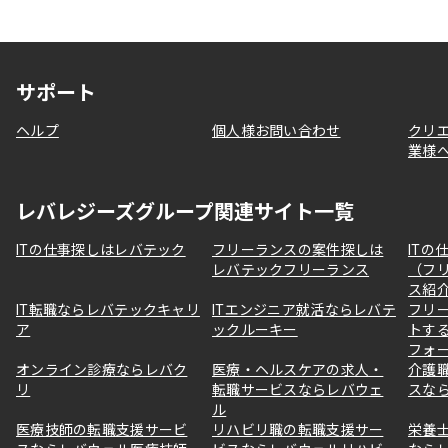
サポート
ヘルプ
個人様お問い合わせ
クリ
業様
レバレジーズグループ関連サイト一覧
ITの仕事探しはレバテック
フリーランスの案件探しは
ITの
レバテックフリーランス
（フ
ス紹
IT転職ならレバテックキャリ
ITエンジニア就活ならレバテ
フリ
ア
ックルーキー
トす
フォ
オンライン診療ならレバク
医療・ヘルスケアの求人・
介護
リ
転職サービスならレバウェ
スな
ル
医療技師の転職支援サービ
リハビリ職の転職支援サー
栄養