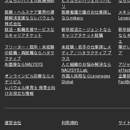
スならレバウェル医療技師
ビスならレバウェルリハビ
なら
リ
医療・ヘルスケア業界の課
医療看護介護のお仕事探し
メキ
題解決支援ならレバウェル
ならmikaru
Lever
株式会社
就活・転職支援サービスな
新卒就活エージェントなら
新卒
らキャリアチケット
キャリアチケット就職
なら
ェ
フリーター・既卒・未経験
未経験・若手の仕事探しメ
障が
の就職・再就職ならハタラ
ディア／ハタラクティブ プ
ア
クティブ
ラス
AI面接ならNALYSYS
人と組織のお悩み解決なら
アジャ
NALYSYS Lab.
effec
オンラインピル診療ならメ
外国人採用ならLeverages
企業
デリピル
Global
Fact
レバウェル保育士 保育士向
けお役立ち情報
運営会社
利用規約
サイ