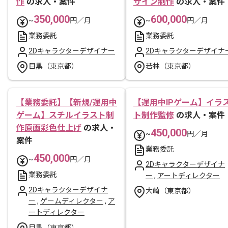
作
の求人・案件
ザイン制作
の求人・案件
350,000
600,000
~
円／月
~
円／月
業務委託
業務委託
2Dキャラクターデザイナー
2Dキャラクターデザイナ
目黒（東京都）
若林（東京都）
【業務委託】【新規/運用中
【運用中IPゲーム】イラ
ゲーム】スチルイラスト制
ト制作監修
の求人・案件
作原画彩色仕上げ
の求人・
450,000
~
円／月
案件
業務委託
450,000
~
円／月
2Dキャラクターデザイナ
業務委託
ー
,
アートディレクター
2Dキャラクターデザイナ
大崎（東京都）
ー
,
ゲームディレクター
,
ア
ートディレクター
目黒（東京都）