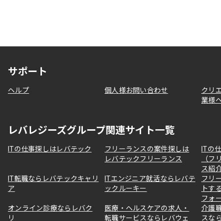
サポート
ヘルプ
個人様お問い合わせ
クリ
業様
レバレジーズグループ関連サイト一覧
ITの仕事探しはレバテック
フリーランスの案件探しは
ITの
レバテックフリーランス
（フ
ス紹
IT転職ならレバテックキャリ
ITエンジニア就活ならレバテ
フリ
ア
ックルーキー
トす
フォ
オンライン診療ならレバク
医療・ヘルスケアの求人・
介護
リ
転職サービスならレバウェ
スな