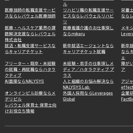
ル
医療技師の転職支援サービ
リハビリ職の転職支援サー
栄養
スならレバウェル医療技師
ビスならレバウェルリハビ
なら
リ
医療・ヘルスケア業界の課
医療看護介護のお仕事探し
メキ
題解決支援ならレバウェル
ならmikaru
Lever
株式会社
就活・転職支援サービスな
新卒就活エージェントなら
新卒
らキャリアチケット
キャリアチケット就職
なら
ェ
フリーター・既卒・未経験
未経験・若手の仕事探しメ
障が
の就職・再就職ならハタラ
ディア／ハタラクティブ プ
ア
クティブ
ラス
AI面接ならNALYSYS
人と組織のお悩み解決なら
アジャ
NALYSYS Lab.
effec
オンラインピル診療ならメ
外国人採用ならLeverages
企業
デリピル
Global
Fact
レバウェル保育士 保育士向
けお役立ち情報