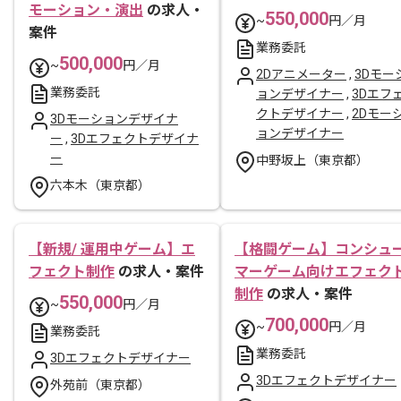
モーション・演出
の求人・
550,000
~
円／月
案件
業務委託
500,000
~
円／月
2Dアニメーター
,
3Dモー
業務委託
ョンデザイナー
,
3Dエフ
クトデザイナー
,
2Dモー
3Dモーションデザイナ
ョンデザイナー
ー
,
3Dエフェクトデザイナ
ー
中野坂上（東京都）
六本木（東京都）
【新規/ 運用中ゲーム】エ
【格闘ゲーム】コンシュ
フェクト制作
の求人・案件
マーゲーム向けエフェク
制作
の求人・案件
550,000
~
円／月
700,000
~
円／月
業務委託
業務委託
3Dエフェクトデザイナー
3Dエフェクトデザイナー
外苑前（東京都）