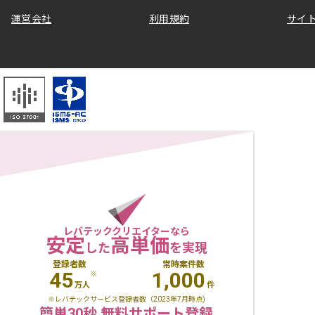
運営会社
利用規約
サイ
レバテッククリエイターなら
安定
高単価
した
を実現
登録者数
常時案件数
45
1,000
※
万人
件
※レバテックサービス登録者数（2023年7月時点)
簡単30秒 無料サポート登録