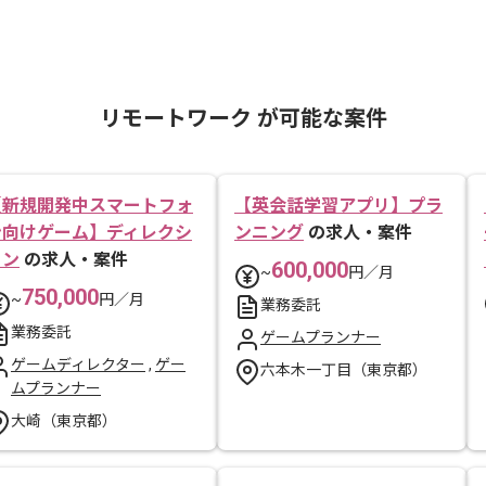
リモートワーク が可能な案件
【新規開発中スマートフォ
【英会話学習アプリ】プラ
ン向けゲーム】ディレクシ
ンニング
の求人・案件
ョン
の求人・案件
600,000
~
円／月
750,000
~
円／月
業務委託
業務委託
ゲームプランナー
ゲームディレクター
,
ゲー
六本木一丁目（東京都）
ムプランナー
大崎（東京都）