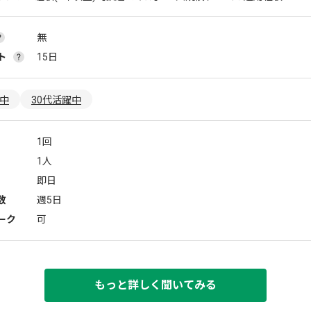
無
ト
15日
躍中
30代活躍中
1回
1人
即日
数
週5日
ーク
可
もっと詳しく聞いてみる