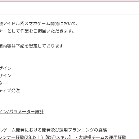
規アイドル系スマホゲーム開発において、
ナーとして作業をご担当いただきます。
業内容は下記を想定しております
ザイン
ザイン
ター
ティブ発注
イン/パラメーター設計
ルゲーム開発における開発及び運用プランニングの経験
ランナー経験(2年以上)
【歓迎スキル】 ・大規模チームの運用経験