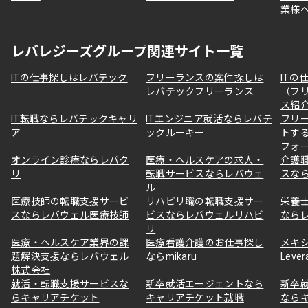
業様
レバレジーズグループ関連サイト一覧
ITの仕事探しはレバテック
フリーランスの案件探しは
ITの
レバテックフリーランス
（フ
ス紹
IT転職ならレバテックキャリ
ITエンジニア就活ならレバテ
フリ
ア
ックルーキー
トす
フォ
オンライン診療ならレバク
医療・ヘルスケアの求人・
介護
リ
転職サービスならレバウェ
スな
ル
医療技師の転職支援サービ
リハビリ職の転職支援サー
栄養
スならレバウェル医療技師
ビスならレバウェルリハビ
なら
リ
医療・ヘルスケア業界の課
医療看護介護のお仕事探し
メキ
題解決支援ならレバウェル
ならmikaru
Lever
株式会社
就活・転職支援サービスな
新卒就活エージェントなら
新卒
らキャリアチケット
キャリアチケット就職
なら