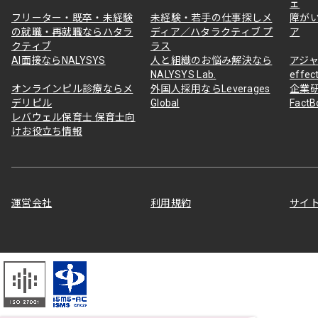
ェ
フリーター・既卒・未経験
未経験・若手の仕事探しメ
障が
の就職・再就職ならハタラ
ディア／ハタラクティブ プ
ア
クティブ
ラス
AI面接ならNALYSYS
人と組織のお悩み解決なら
アジャ
NALYSYS Lab.
effec
オンラインピル診療ならメ
外国人採用ならLeverages
企業
デリピル
Global
Fact
レバウェル保育士 保育士向
けお役立ち情報
運営会社
利用規約
サイ