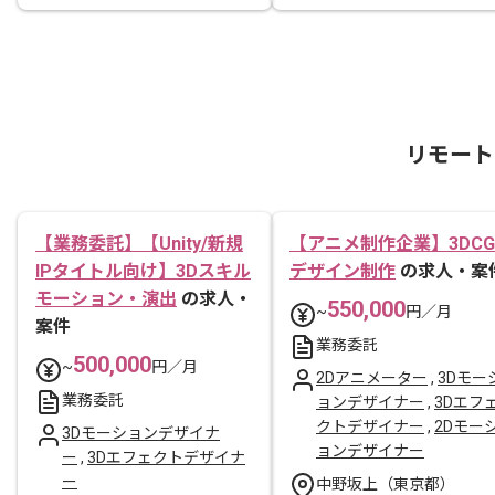
リモート
【業務委託】【Unity/新規
【アニメ制作企業】3DCG
IPタイトル向け】3Dスキル
デザイン制作
の求人・案
モーション・演出
の求人・
550,000
~
円／月
案件
業務委託
500,000
~
円／月
2Dアニメーター
,
3Dモー
業務委託
ョンデザイナー
,
3Dエフ
クトデザイナー
,
2Dモー
3Dモーションデザイナ
ョンデザイナー
ー
,
3Dエフェクトデザイナ
ー
中野坂上（東京都）