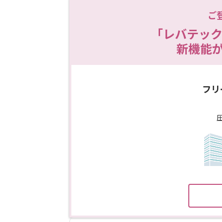
ご
「レバテック
新機能
フリ