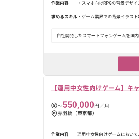
作業内容
・スマホ向けRPGの背景デザ
求めるスキル
・ゲーム業界での背景イラスト
自社開発したスマートフォンゲームを国内外
【運用中女性向けゲーム】キ
550,000
〜
円／月
赤羽橋（東京都）
作業内容
運用中女性向けゲームにおいて、