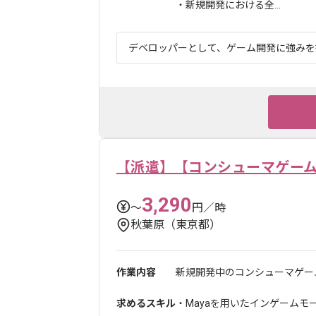
・新規開発における全...
デベロッパーとして、ゲーム開発に強みを持
【派遣】【コンシューマゲー
3,290
〜
円／時
秋葉原（東京都）
作業内容
新規開発中のコンシューマゲー
求めるスキル
・Mayaを用いたインゲームモ