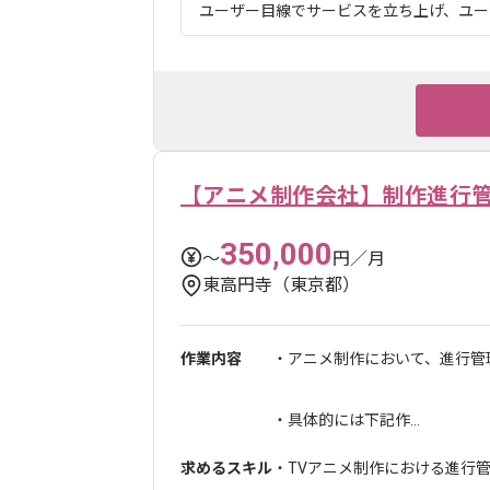
ユーザー目線でサービスを立ち上げ、ユーザ
【アニメ制作会社】制作進行
350,000
〜
円／月
東高円寺（東京都）
作業内容
・アニメ制作において、進行管
・具体的には下記作...
求めるスキル
・TVアニメ制作における進行