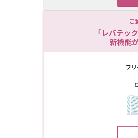
ご
「レバテック
新機能
フリ