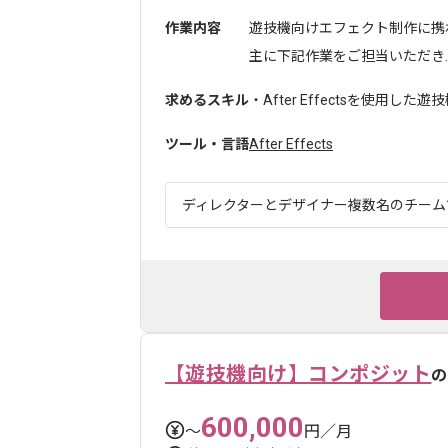
作業内容
遊技機向けエフェクト制作に携
主に下記作業をご担当いただき..
求めるスキル
・After Effectsを使用し
ツール・言語
After Effects
ディレクターとデザイナー複数名のチームで
【遊技機向け】コンポジット
の
600,000
〜
円／月