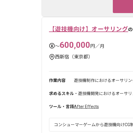
【遊技機向け】オーサリング
の
600,000
〜
円／月
西新宿（東京都）
作業内容
遊技機制作におけるオーサリン
求めるスキル
・遊技機開発におけるオーサリ
ツール・言語
After Effects
コンシューマーゲームから遊技機向けCG制作