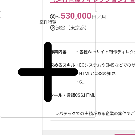
530,000
〜
円／月
案件特徴
渋谷（東京都）
作業内容
・各種Webサイト制作ディレ
求めるスキル
・ECシステムやCMSなどでの
・HTMLとCSSの知見
・G...
ツール・言語
CSS
,
HTML
レバテックでの実績がある企業の案件でござ