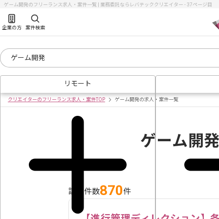
ゲーム開発のフリーランス求人・案件一覧 | 業務委託ならレバテッククリエイター - 37ページ目
企業の方
案件検索
リモート
クリエイターのフリーランス求人・案件TOP
ゲーム開発の求人・案件一覧
ゲーム開
870
該当件数
件
【進行管理ディレクション】各