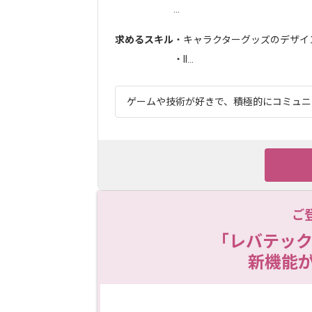
...
求めるスキル
・キャラクターグッズのデザイ
・Il...
ゲームや技術が好きで、積極的にコミュニケ
ご
「レバテック
新機能