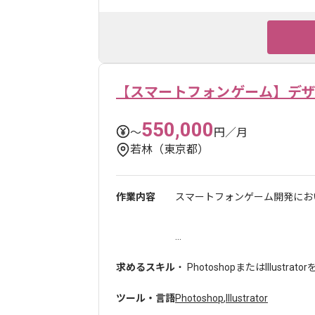
【スマートフォンゲーム】デ
550,000
〜
円／月
若林（東京都）
作業内容
スマートフォンゲーム開発にお
...
求めるスキル
・ PhotoshopまたはIllustra
ツール・言語
Photoshop
,
Illustrator