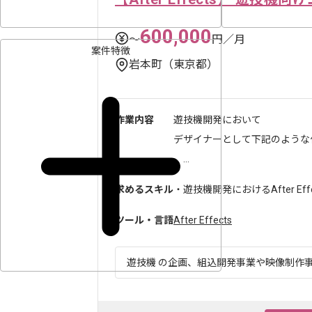
600,000
〜
円／月
案件特徴
岩本町（東京都）
作業内容
遊技機開発において
デザイナーとして下記のような
...
求めるスキル
・遊技機開発におけるAfter Ef
ツール・言語
After Effects
遊技機 の企画、組込開発事業や映像制作事業