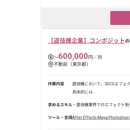
【遊技機企業】コンポジット
の
600,000
〜
円／月
不動前（東京都）
作業内容
遊技機において、3DCGエフ
具体的には...
求めるスキル
・遊技機業界でのエフェクト制
ツール・言語
After Effects
,
Maya
,
Photoshop
,