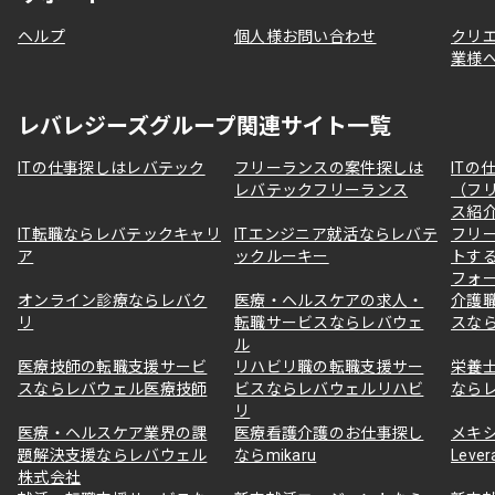
ヘルプ
個人様お問い合わせ
クリ
業様
レバレジーズグループ関連サイト一覧
ITの仕事探しはレバテック
フリーランスの案件探しは
ITの
レバテックフリーランス
（フ
ス紹
IT転職ならレバテックキャリ
ITエンジニア就活ならレバテ
フリ
ア
ックルーキー
トす
フォ
オンライン診療ならレバク
医療・ヘルスケアの求人・
介護
リ
転職サービスならレバウェ
スな
ル
医療技師の転職支援サービ
リハビリ職の転職支援サー
栄養
スならレバウェル医療技師
ビスならレバウェルリハビ
なら
リ
医療・ヘルスケア業界の課
医療看護介護のお仕事探し
メキ
題解決支援ならレバウェル
ならmikaru
Lever
株式会社