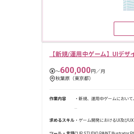
【新規/運用中ゲーム】UIデザ
600,000
〜
円／月
秋葉原（東京都）
作業内容
・新規、運用中ゲームにおいて
...
求めるスキル
・ゲーム開発におけるUI及びU
ツール・言語
CLIP STUDIO PAINT
,
Illustrator
,
P