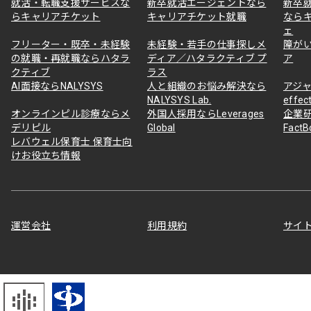
就活・転職支援サービスな
新卒就活エージェントなら
新卒
らキャリアチケット
キャリアチケット就職
なら
ェ
フリーター・既卒・未経験
未経験・若手の仕事探しメ
障が
の就職・再就職ならハタラ
ディア／ハタラクティブ プ
ア
クティブ
ラス
AI面接ならNALYSYS
人と組織のお悩み解決なら
アジャ
NALYSYS Lab.
effec
オンラインピル診療ならメ
外国人採用ならLeverages
企業
デリピル
Global
Fact
レバウェル保育士 保育士向
けお役立ち情報
運営会社
利用規約
サイ