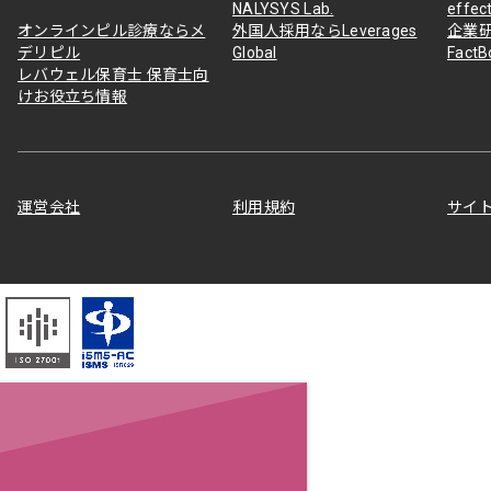
NALYSYS Lab.
effec
オンラインピル診療ならメ
外国人採用ならLeverages
企業
デリピル
Global
Fact
レバウェル保育士 保育士向
けお役立ち情報
運営会社
利用規約
サイ