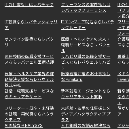
ITの仕事探しはレバテック
フリーランスの案件探しは
ITの
レバテックフリーランス
（フ
ス紹
IT転職ならレバテックキャリ
ITエンジニア就活ならレバテ
フリ
ア
ックルーキー
トす
フォ
オンライン診療ならレバク
医療・ヘルスケアの求人・
介護
リ
転職サービスならレバウェ
スな
ル
医療技師の転職支援サービ
リハビリ職の転職支援サー
栄養
スならレバウェル医療技師
ビスならレバウェルリハビ
なら
リ
医療・ヘルスケア業界の課
医療看護介護のお仕事探し
メキ
題解決支援ならレバウェル
ならmikaru
Lever
株式会社
就活・転職支援サービスな
新卒就活エージェントなら
新卒
らキャリアチケット
キャリアチケット就職
なら
ェ
フリーター・既卒・未経験
未経験・若手の仕事探しメ
障が
の就職・再就職ならハタラ
ディア／ハタラクティブ プ
ア
クティブ
ラス
AI面接ならNALYSYS
人と組織のお悩み解決なら
アジャ