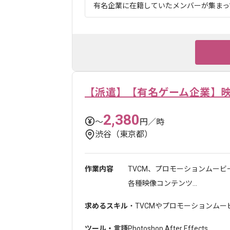
有名企業に在籍していたメンバーが集まって
【派遣】【有名ゲーム企業】
2,380
〜
円／時
渋谷（東京都）
作業内容
TVCM、プロモーションムー
各種映像コンテンツ...
求めるスキル
・TVCMやプロモーションムー
ツール・言語
Photoshop
,
After Effects