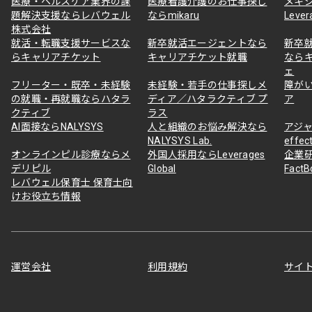
医療・ヘルスケア業界の課
医療看護介護のお仕事探し
メキ
題解決支援ならレバウェル
ならmikaru
Lever
株式会社
就活・転職支援サービスな
新卒就活エージェントなら
新卒
らキャリアチケット
キャリアチケット就職
なら
ェ
フリーター・既卒・未経験
未経験・若手の仕事探しメ
障が
の就職・再就職ならハタラ
ディア／ハタラクティブ プ
ア
クティブ
ラス
AI面接ならNALYSYS
人と組織のお悩み解決なら
アジャ
NALYSYS Lab.
effec
オンラインピル診療ならメ
外国人採用ならLeverages
企業
デリピル
Global
Fact
レバウェル保育士 保育士向
けお役立ち情報
運営会社
利用規約
サイ