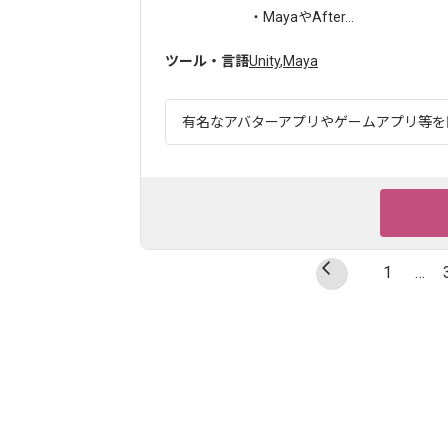
・MayaやAfter...
ツール・言語
Unity
,
Maya
有名なアバターアプリやゲームアプリ等を開
1
…