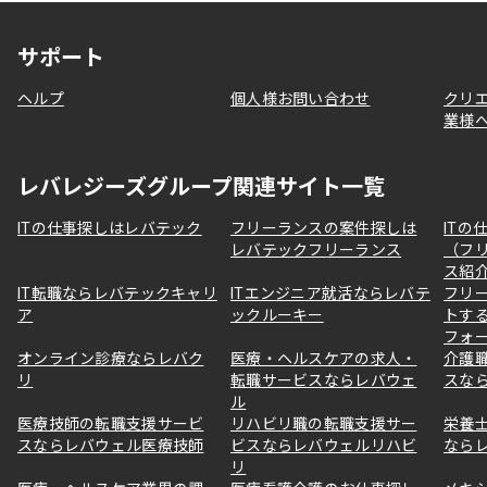
サポート
ヘルプ
個人様お問い合わせ
クリ
業様
レバレジーズグループ関連サイト一覧
ITの仕事探しはレバテック
フリーランスの案件探しは
ITの
レバテックフリーランス
（フ
ス紹
IT転職ならレバテックキャリ
ITエンジニア就活ならレバテ
フリ
ア
ックルーキー
トす
フォ
オンライン診療ならレバク
医療・ヘルスケアの求人・
介護
リ
転職サービスならレバウェ
スな
ル
医療技師の転職支援サービ
リハビリ職の転職支援サー
栄養
スならレバウェル医療技師
ビスならレバウェルリハビ
なら
リ