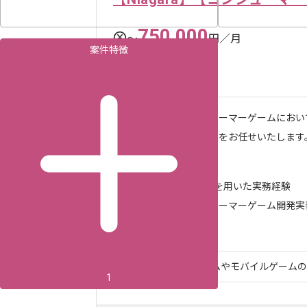
750,000
〜
円／月
案件特徴
神田（東京都）
作業内容
・コンシューマーゲームにお
下記作業をお任せいたします
-ゲー...
求めるスキル
・Niagaraを用いた実務経験
・コンシューマーゲーム開発実
・C+...
コンシューマーゲームやモバイルゲームの企
1