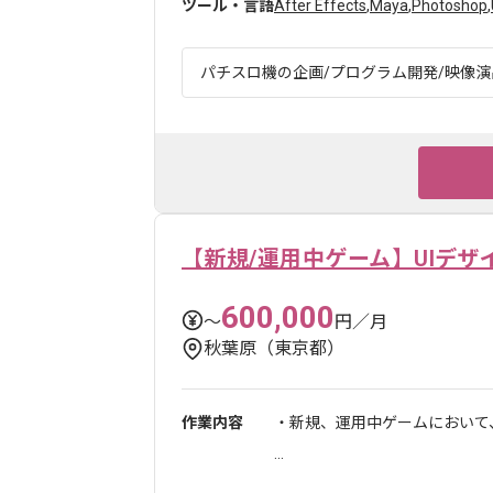
ツール・言語
After Effects
,
Maya
,
Photoshop
,
パチスロ機の企画/プログラム開発/映像演出
【新規/運用中ゲーム】UIデザ
600,000
〜
円／月
秋葉原（東京都）
作業内容
・新規、運用中ゲームにおいて
...