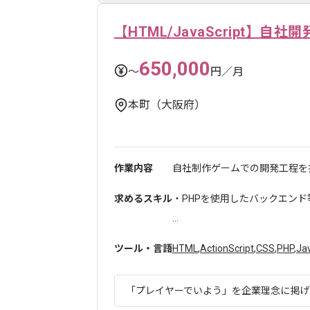
【HTML/JavaScript】自社
650,000
〜
円／月
本町（大阪府）
作業内容
自社制作ゲームでの開発工程を
求めるスキル
・PHPを使用したバックエンド等の
...
ツール・言語
HTML
,
ActionScript
,
CSS
,
PHP
,
Ja
「プレイヤーでいよう」を企業理念に掲げて