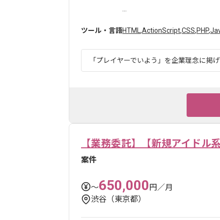
...
ツール・言語
HTML
,
ActionScript
,
CSS
,
PHP
,
Ja
「プレイヤーでいよう」を企業理念に掲げて
【業務委託】【新規アイドル
案件
650,000
〜
円／月
渋谷（東京都）