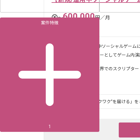
600,000
〜
円／月
案件特徴
秋葉原（東京都）
作業内容
新規/運用中ソーシャルゲーム
スクリプターとしてゲーム内演出
求めるスキル
・ゲーム業界でのスクリプターと
ツール・言語
Unity
「世界に、“一番のワクワク”を届ける」を
1