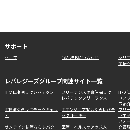
サポート
ヘルプ
個人様お問い合わせ
クリ
業様
レバレジーズグループ関連サイト一覧
ITの仕事探しはレバテック
フリーランスの案件探しは
ITの
レバテックフリーランス
（フ
ス紹
IT転職ならレバテックキャリ
ITエンジニア就活ならレバテ
フリ
ア
ックルーキー
トす
フォ
オンライン診療ならレバク
医療・ヘルスケアの求人・
介護