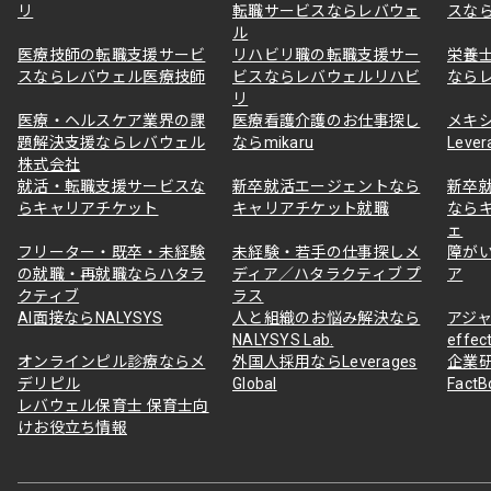
リ
転職サービスならレバウェ
スな
ル
医療技師の転職支援サービ
リハビリ職の転職支援サー
栄養
スならレバウェル医療技師
ビスならレバウェルリハビ
なら
リ
医療・ヘルスケア業界の課
医療看護介護のお仕事探し
メキ
題解決支援ならレバウェル
ならmikaru
Lever
株式会社
就活・転職支援サービスな
新卒就活エージェントなら
新卒
らキャリアチケット
キャリアチケット就職
なら
ェ
フリーター・既卒・未経験
未経験・若手の仕事探しメ
障が
の就職・再就職ならハタラ
ディア／ハタラクティブ プ
ア
クティブ
ラス
AI面接ならNALYSYS
人と組織のお悩み解決なら
アジャ
NALYSYS Lab.
effec
オンラインピル診療ならメ
外国人採用ならLeverages
企業
デリピル
Global
Fact
レバウェル保育士 保育士向
けお役立ち情報