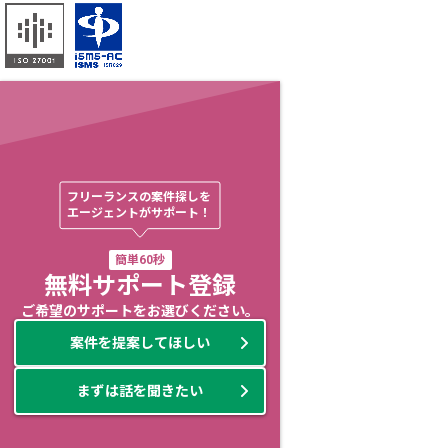
フリーランスの案件探しを

エージェントがサポート！
簡単60秒
無料サポート登録
ご希望のサポートをお選びください。
案件を提案してほしい
まずは話を聞きたい