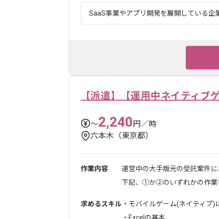
SaaS事業やアプリ開発を展開している企業
【派遣】【運用中ネイティブ
2,240
〜
円／時
六本木（東京都）
作業内容
運営中の大手版元の受託案件に
下記、①か②のいずれかの作業を
求めるスキル
・モバイルゲーム(ネイティブ
・Excelの基本...