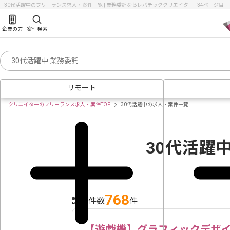
30代活躍中のフリーランス求人・案件一覧 | 業務委託ならレバテッククリエイター - 34ページ目
企業の方
案件検索
リモート
クリエイターのフリーランス求人・案件TOP
30代活躍中の求人・案件一覧
30代活躍
768
該当件数
件
【遊戯機】グラフィックデザ