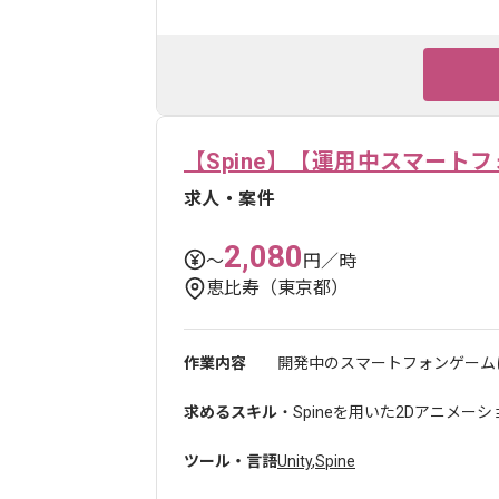
【Spine】【運用中スマート
求人・案件
2,080
〜
円／時
恵比寿（東京都）
作業内容
開発中のスマートフォンゲームに
求めるスキル
・Spineを用いた2Dアニメー
ツール・言語
Unity
,
Spine