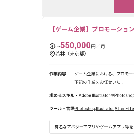
【ゲーム企業】プロモーショ
550,000
〜
円／月
若林（東京都）
作業内容
ゲーム企業における、プロモー
下記の作業をお任せいた...
求めるスキル
・Adobe IllustratorやPhotosho
ツール・言語
Photoshop
,
Illustrator
,
After Effe
有名なアバターアプリやゲームアプリ等を開