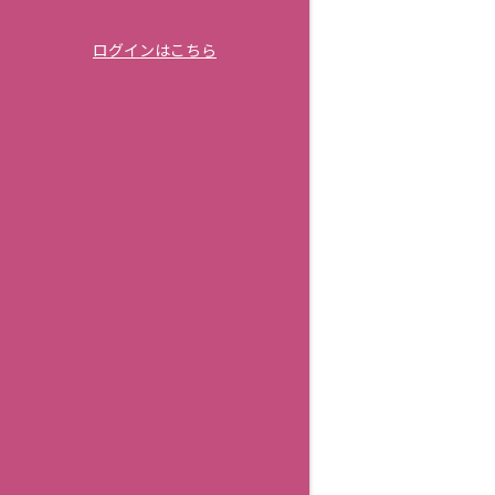
ログインはこちら