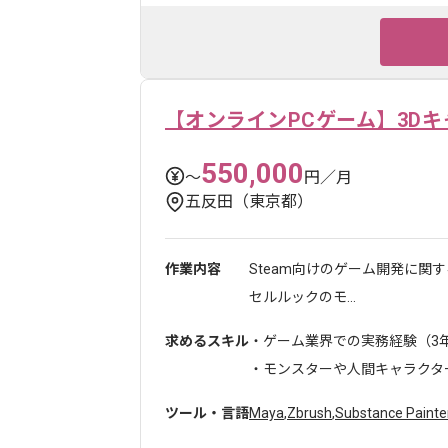
【オンラインPCゲーム】3D
550,000
〜
円／月
五反田（東京都）
作業内容
Steam向けのゲーム開発に関
セルルックのモ...
求めるスキル
・ゲーム業界での実務経験（3
・モンスターや人間キャラクタ
ツール・言語
Maya
,
Zbrush
,
Substance Painte