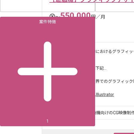
550,000
〜
円／月
案件特徴
神田（東京都）
作業内容
遊技機制作におけるグラフィッ
具体的には下記...
求めるスキル
・遊技機業界でのグラフィック制
ツール・言語
Photoshop
,
Illustrator
受託したゲーム・遊技機向けのCG映像制作を
1