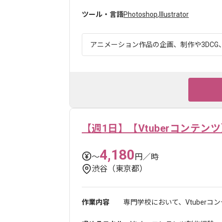
ツール・言語
Photoshop
,
Illustrator
アニメーション作品の企画、制作や3DCG、
【週1日】【Vtuberコンテン
4,180
〜
円／時
渋谷（東京都）
作業内容
専門学校において、Vtuber