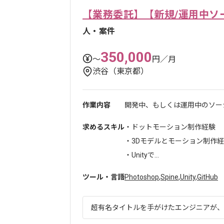
【業務委託】【新規/運用中ソ
人・案件
350,000
〜
円／月
渋谷（東京都）
作業内容
開発中、もしくは運用中のソーシ
求めるスキル
・ドットモーション制作経験
・3Dモデルとモーション制作
・Unityで...
ツール・言語
Photoshop
,
Spine
,
Unity
,
GitHub
超有名タイトルを手がけたエンジニアが、世