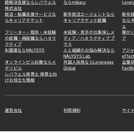
題解決支援ならレバウェル
ならmikaru
Lever
株式会社
就活・転職支援サービスな
新卒就活エージェントなら
新卒
らキャリアチケット
キャリアチケット就職
なら
ェ
フリーター・既卒・未経験
未経験・若手の仕事探しメ
障が
の就職・再就職ならハタラ
ディア／ハタラクティブ プ
ア
クティブ
ラス
AI面接ならNALYSYS
人と組織のお悩み解決なら
アジャ
NALYSYS Lab.
effec
オンラインピル診療ならメ
外国人採用ならLeverages
企業
デリピル
Global
Fact
レバウェル保育士 保育士向
けお役立ち情報
運営会社
利用規約
サイ