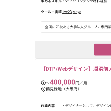
求めるスキル
・Vtuberコンテンツ制作経験
ツール・言語
Live2D
,
Maya
全国に70校ある大手法人グループの専門学校
【DTP/Webデザイン】潤滑
400,000
〜
円／月
鶴見緑地（大阪府）
作業内容
・デザイナーとして、デザイン