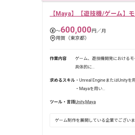
【Maya】【遊技機/ゲーム】
600,000
〜
円／月
用賀（東京都）
作業内容
ゲーム、遊技機開発におけるモ
具体的に...
求めるスキル
・Unreal EngineまたはUni
・Mayaを用い...
ツール・言語
Unity
,
Maya
ゲーム制作を展開している企業でございます。