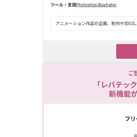
ツール・言語
Photoshop
,
Illustrator
アニメーション作品の企画、制作や3DCG、
ご
「レバテック
新機能
フリ