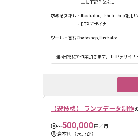
・主に下記作業を...
求めるスキル
・Illustrator、Photoshop
・DTPデザイナ...
ツール・言語
Photoshop
,
Illustrator
週5日常駐で作業頂きます。 DTPデザイナ
【遊技機】 ランプデータ制作
500,000
〜
円／月
岩本町（東京都）