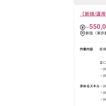
【新規/運用
550,
〜
新宿（東京
作業内容
新
主
・U
・U
求めるスキル
・U
・U
・Uni