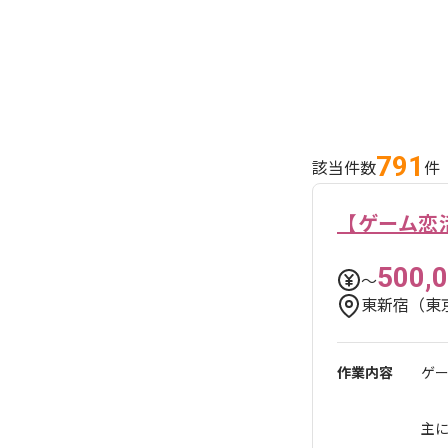
791
該当件数
件
【ゲーム恋
500,
〜
東新宿（東
作業内容
ゲ
主