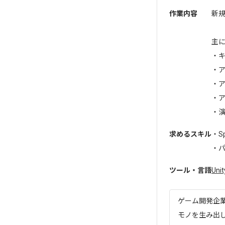
作業内容
新
主
・
・
・
・
・演
求めるスキル
・S
・パ
ツール・言語
Unit
ゲーム開発企
モノを生み出