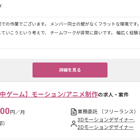
y
業での作業でございます。 メンバー同士の壁がなくフラットな環境です。
していこうという考えで、 チームワークが非常に良いです。 幅広く経験
詳細を見る
用中ゲーム】モーション/アニメ制作
の求人・案件
000
業務委託
（フリーランス）
円／月
3Dモーションデザイナー
,
都）
2Dモーションデザイナー