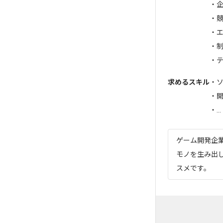
・
・
・
・
・テ
求めるスキル
・
・開
・...
ゲーム開発企
モノを生み出
スメです。