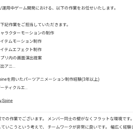
規/運用中ゲーム開発における、以下の作業をお任せいたします。
に下記作業をご担当していただきます。
キャラクターモーションの制作
アイテムモーション制作
アイテムエフェクト制作
アプリ内の画面演出提案
出アニ...
pineを用いたパーツアニメーション制作経験(3年以上)
ーティクルエ...
y
,
Spine
業での作業でございます。 メンバー同士の壁がなくフラットな環境です。
していこうという考えで、 チームワークが非常に良いです。 幅広く経験