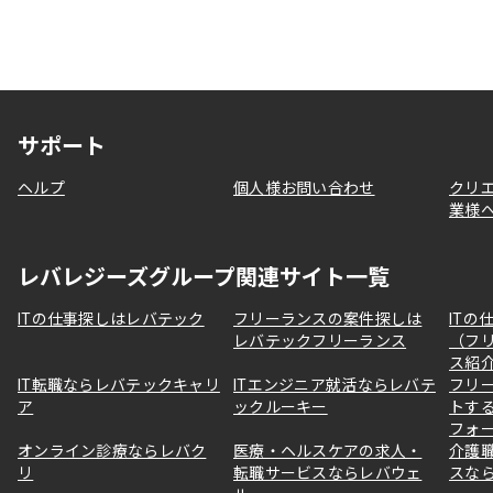
サポート
ヘルプ
個人様お問い合わせ
クリ
業様
レバレジーズグループ関連サイト一覧
ITの仕事探しはレバテック
フリーランスの案件探しは
ITの
レバテックフリーランス
（フ
ス紹
IT転職ならレバテックキャリ
ITエンジニア就活ならレバテ
フリ
ア
ックルーキー
トす
フォ
オンライン診療ならレバク
医療・ヘルスケアの求人・
介護
リ
転職サービスならレバウェ
スな