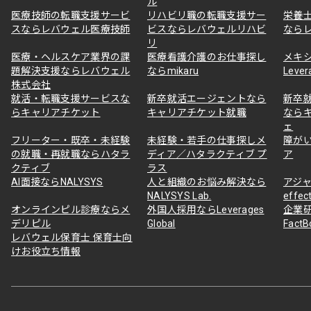
ル
医療技師の転職支援サービ
リハビリ職の転職支援サー
栄養
スならレバウェル医療技師
ビスならレバウェルリハビ
なら
リ
医療・ヘルスケア業界の課
医療看護介護のお仕事探し
メキ
題解決支援ならレバウェル
ならmikaru
Lever
株式会社
就活・転職支援サービスな
新卒就活エージェントなら
新卒
らキャリアチケット
キャリアチケット就職
なら
ェ
フリーター・既卒・未経験
未経験・若手の仕事探しメ
障が
の就職・再就職ならハタラ
ディア／ハタラクティブ プ
ア
クティブ
ラス
AI面接ならNALYSYS
人と組織のお悩み解決なら
アジャ
NALYSYS Lab.
effec
オンラインピル診療ならメ
外国人採用ならLeverages
企業
デリピル
Global
Fact
レバウェル保育士 保育士向
けお役立ち情報