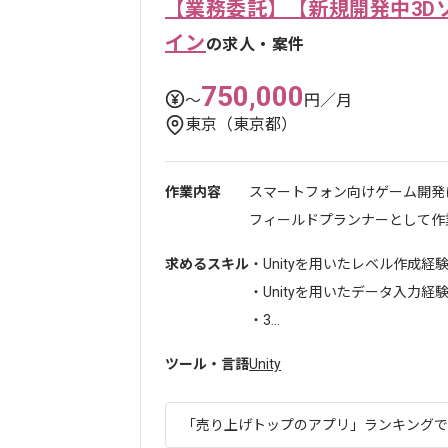
【業務委託】【新規開発中3D
イン
の求人・案件
750,000
〜
円／月
東京（東京都）
作業内容
スマートフォン向けゲーム開発
フィールドプランナーとして作業
求めるスキル
・Unityを用いたレベル作成経
・Unityを用いたデータ入力経
・3...
ツール・言語
Unity
「売り上げトップのアプリ」ランキングでも1