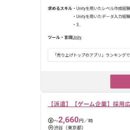
求めるスキル
・Unityを用いたレベル作成経
・Unityを用いたデータ入力経
・3...
ツール・言語
Unity
「売り上げトップのアプリ」ランキングでも1
【派遣】【ゲーム企業】採用
2,660
〜
円／時
渋谷（東京都）