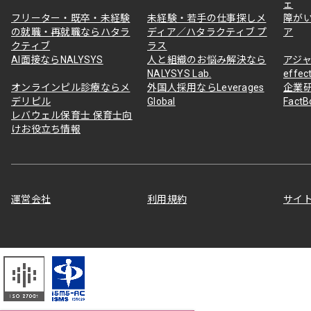
ェ
フリーター・既卒・未経験
未経験・若手の仕事探しメ
障が
の就職・再就職ならハタラ
ディア／ハタラクティブ プ
ア
クティブ
ラス
AI面接ならNALYSYS
人と組織のお悩み解決なら
アジャ
NALYSYS Lab.
effec
オンラインピル診療ならメ
外国人採用ならLeverages
企業
デリピル
Global
Fact
レバウェル保育士 保育士向
けお役立ち情報
運営会社
利用規約
サイ