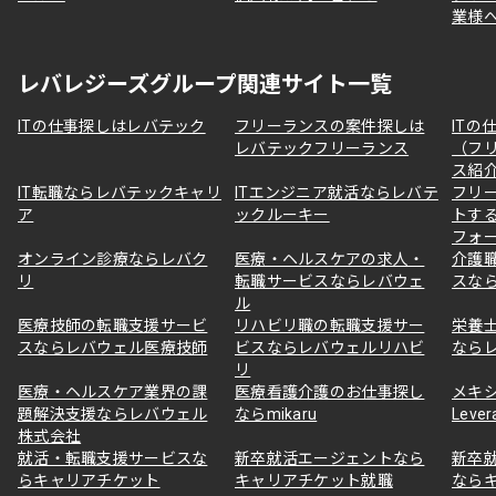
業様
レバレジーズグループ関連サイト一覧
ITの仕事探しはレバテック
フリーランスの案件探しは
ITの
レバテックフリーランス
（フ
ス紹
IT転職ならレバテックキャリ
ITエンジニア就活ならレバテ
フリ
ア
ックルーキー
トす
フォ
オンライン診療ならレバク
医療・ヘルスケアの求人・
介護
リ
転職サービスならレバウェ
スな
ル
医療技師の転職支援サービ
リハビリ職の転職支援サー
栄養
スならレバウェル医療技師
ビスならレバウェルリハビ
なら
リ
医療・ヘルスケア業界の課
医療看護介護のお仕事探し
メキ
題解決支援ならレバウェル
ならmikaru
Lever
株式会社
就活・転職支援サービスな
新卒就活エージェントなら
新卒
らキャリアチケット
キャリアチケット就職
なら