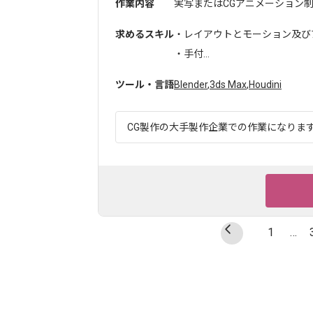
作業内容
実写またはCGアニメーション制
求めるスキル
・レイアウトとモーション及び
・手付...
ツール・言語
Blender
,
3ds Max
,
Houdini
CG製作の大手製作企業での作業になります。
1
…