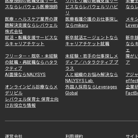
医療技師の転職支援サービ
リハビリ職の転職支援サー
栄養
スならレバウェル医療技師
ビスならレバウェルリハビ
なら
リ
医療・ヘルスケア業界の課
医療看護介護のお仕事探し
メキ
題解決支援ならレバウェル
ならmikaru
Lever
株式会社
就活・転職支援サービスな
新卒就活エージェントなら
新卒
らキャリアチケット
キャリアチケット就職
なら
ェ
フリーター・既卒・未経験
未経験・若手の仕事探しメ
障が
の就職・再就職ならハタラ
ディア／ハタラクティブ プ
ア
クティブ
ラス
AI面接ならNALYSYS
人と組織のお悩み解決なら
アジャ
NALYSYS Lab.
effec
オンラインピル診療ならメ
外国人採用ならLeverages
企業
デリピル
Global
Fact
レバウェル保育士 保育士向
けお役立ち情報
運営会社
利用規約
サイ