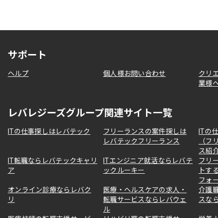
サポート
ヘルプ
個人様お問い合わせ
クリ
業様
レバレジーズグループ関連サイト一覧
ITの仕事探しはレバテック
フリーランスの案件探しは
ITの
レバテックフリーランス
（フ
ス紹
IT転職ならレバテックキャリ
ITエンジニア就活ならレバテ
フリ
ア
ックルーキー
トす
フォ
オンライン診療ならレバク
医療・ヘルスケアの求人・
介護
リ
転職サービスならレバウェ
スな
ル