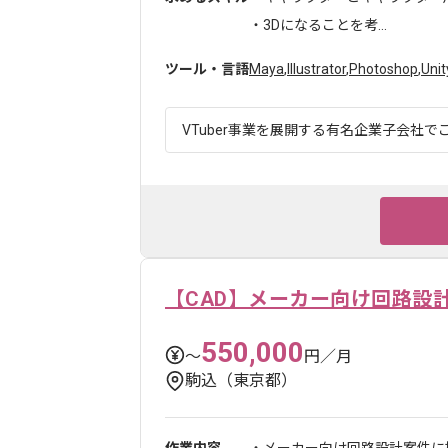
・3Dになることを考...
ツール・言語
Maya
,
Illustrator
,
Photoshop
,
Unit
VTuber事業を展開する有名企業子会社でご
【CAD】メーカー向け回路設
550,000
〜
円／月
駒込（東京都）