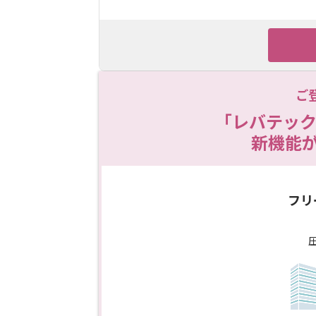
ご
「レバテック
新機能
フリ