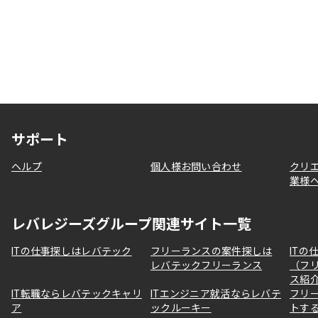
サポート
ヘルプ
個人様お問い合わせ
クリ
業様
レバレジーズグループ関連サイト一覧
ITの仕事探しはレバテック
フリーランスの案件探しは
ITの
レバテックフリーランス
（フ
ス紹
IT転職ならレバテックキャリ
ITエンジニア就活ならレバテ
フリ
ア
ックルーキー
トす