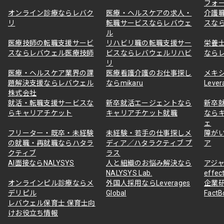
フォ
オンライン診療ならレバク
医療・ヘルスケアの求人・
介護
リ
転職サービスならレバウェ
スな
ル
医療技師の転職支援サービ
リハビリ職の転職支援サー
栄養
スならレバウェル医療技師
ビスならレバウェルリハビ
なら
リ
医療・ヘルスケア業界の課
医療看護介護のお仕事探し
メキ
題解決支援ならレバウェル
ならmikaru
Lever
株式会社
就活・転職支援サービスな
新卒就活エージェントなら
新卒
らキャリアチケット
キャリアチケット就職
なら
ェ
フリーター・既卒・未経験
未経験・若手の仕事探しメ
障が
の就職・再就職ならハタラ
ディア／ハタラクティブ プ
ア
クティブ
ラス
AI面接ならNALYSYS
人と組織のお悩み解決なら
アジャ
NALYSYS Lab.
effec
オンラインピル診療ならメ
外国人採用ならLeverages
企業
デリピル
Global
Fact
レバウェル保育士 保育士向
けお役立ち情報