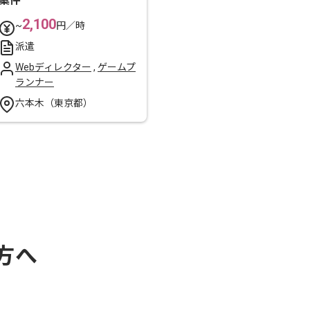
案件
2,100
~
円／時
派遣
Webディレクター
,
ゲームプ
ランナー
六本木（東京都）
方へ