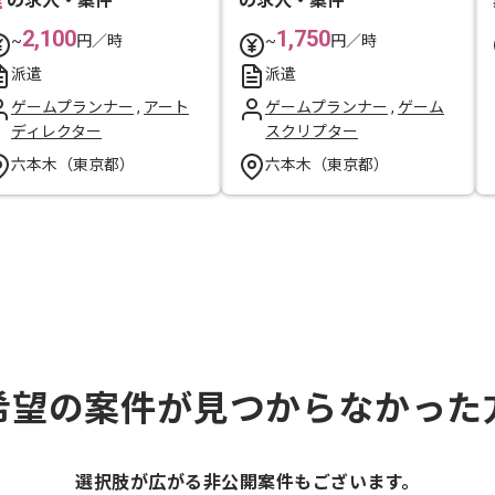
理
の求人・案件
の求人・案件
2,100
1,750
~
円／時
~
円／時
派遣
派遣
ゲームプランナー
,
アート
ゲームプランナー
,
ゲーム
ディレクター
スクリプター
六本木（東京都）
六本木（東京都）
希望の案件が見つからなかった
選択肢が広がる非公開案件もございます。