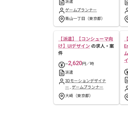
派遣
ゲームプランナー
青山一丁目（東京都）
【派遣】【コンシューマ向
【
け】UIデザイン
の求人・案
E
件
2,620
~
円／時
派遣
3Dモーションデザイナ
ー
,
ゲームプランナー
大崎（東京都）