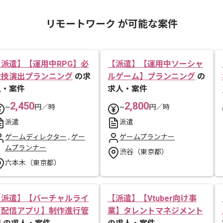
リモートワーク が可能な案件
【派遣】【運用中RPG】必
【派遣】【運用中ソーシャ
殺技演出プランニング
の求
ルゲーム】プランニング
の
人・案件
求人・案件
2,450
2,800
~
円／時
~
円／時
派遣
派遣
ゲームディレクター
,
ゲー
ゲームプランナー
ムプランナー
渋谷（東京都）
六本木（東京都）
【派遣】【バーチャルライ
【派遣】【Vtuber向け事
ブ配信アプリ】制作進行管
業】タレントマネジメント