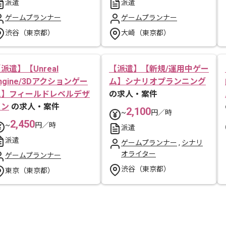
派遣
派遣
ゲームプランナー
ゲームプランナー
渋谷（東京都）
大崎（東京都）
派遣】【Unreal
【派遣】【新規/運用中ゲー
ngine/3Dアクションゲー
ム】シナリオプランニング
ム】フィールドレベルデザ
の求人・案件
イン
の求人・案件
2,100
~
円／時
2,450
~
円／時
派遣
派遣
ゲームプランナー
,
シナリ
オライター
ゲームプランナー
渋谷（東京都）
東京（東京都）