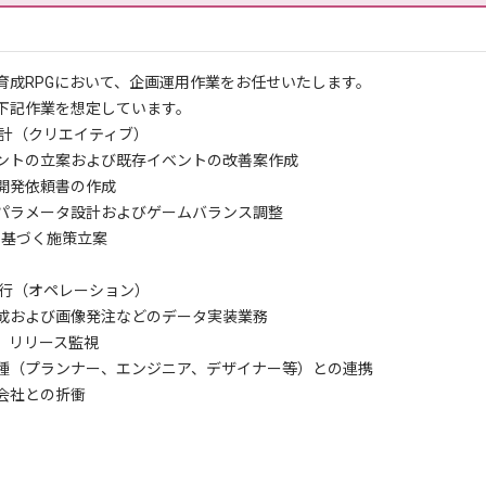
育成RPGにおいて、企画運用作業をお任せいたします。
下記作業を想定しています。
設計（クリエイティブ）
ントの立案および既存イベントの改善案作成
開発依頼書の作成
パラメータ設計およびゲームバランス調整
に基づく施策立案
進行（オペレーション）
成および画像発注などのデータ実装業務
、リリース監視
種（プランナー、エンジニア、デザイナー等）との連携
会社との折衝