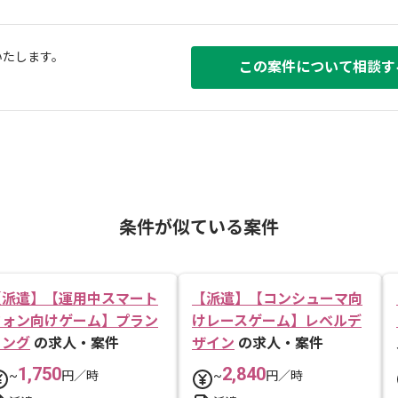
いたします。
この案件について相談す
条件が似ている案件
【派遣】【運用中スマート
【派遣】【コンシューマ向
フォン向けゲーム】プラン
けレースゲーム】レベルデ
ニング
の求人・案件
ザイン
の求人・案件
1,750
2,840
~
円／時
~
円／時