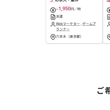
グ
の求人・案件
1,950
~
円／時
派遣
Webマーケター
,
ゲームプ
ランナー
六本木（東京都）
ご