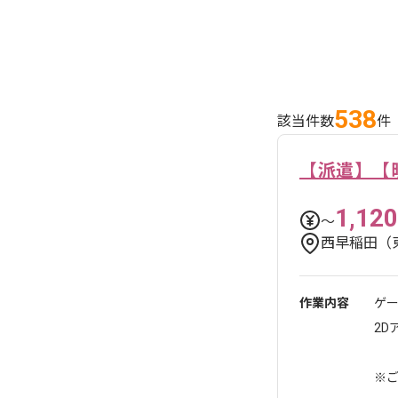
538
該当件数
件
【派遣】【
1,120
〜
西早稲田（
作業内容
ゲー
2
※