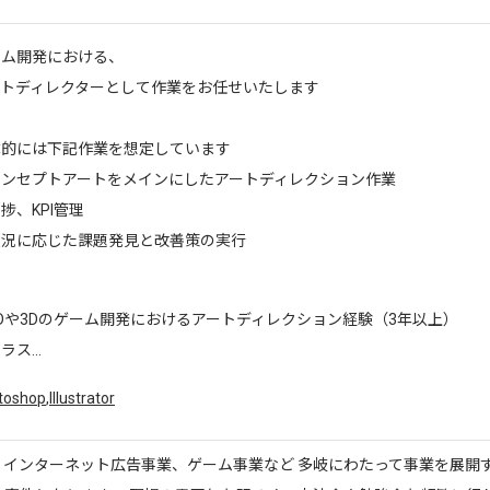
ーム開発における、
ートディレクターとして作業をお任せいたします
体的には下記作業を想定しています
コンセプトアートをメインにしたアートディレクション作業
捗、KPI管理
状況に応じた課題発見と改善策の実行
Dや3Dのゲーム開発におけるアートディレクション経験（3年以上）
ラス...
toshop
,
Illustrator
、インターネット広告事業、ゲーム事業など 多岐にわたって事業を展開