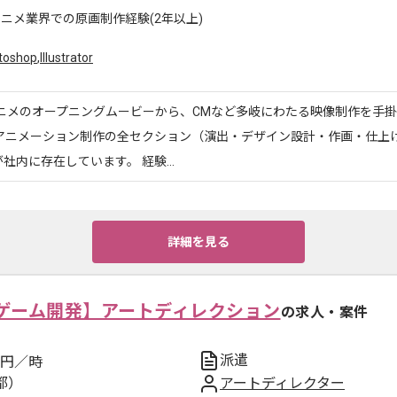
ニメ業界での原画制作経験(2年以上)
toshop
,
Illustrator
アニメのオープニングムービーから、CMなど多岐にわたる映像制作を手
画アニメーション制作の全セクション（演出・デザイン設計・作画・仕上げ
社内に存在しています。 経験...
詳細を見る
ゲーム開発】アートディレクション
の求人・案件
派遣
円／時
都）
アートディレクター