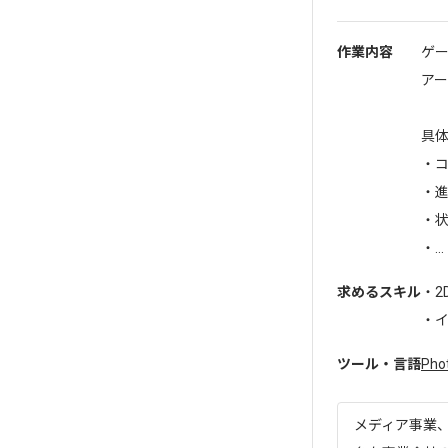
作業内容
ゲ
ア
具
・
・進
・
・...
求めるスキル
・2
・イ
ツール・言語
Pho
メディア事業