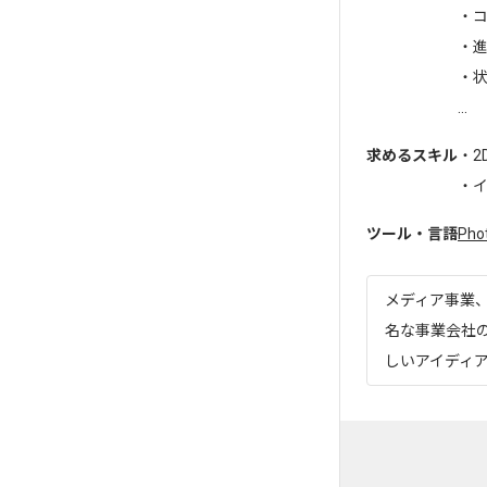
・
・進
・
...
求めるスキル
・2
・イ
ツール・言語
Pho
メディア事業
名な事業会社
しいアイディア