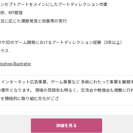
コンセプトアートをメインにしたアートディレクション作業
捗、KPI管理
状況に応じた課題発見と改善策の実行
Dや3Dのゲーム開発におけるアートディレクション経験（3年以上）
ラス...
toshop
,
Illustrator
、インターネット広告事業、ゲーム事業など 多岐にわたって事業を展開
の案件となります。 現場の雰囲気も明るく、交流会や勉強会も頻繁に行わ
を積極的に取り組む文化がござ...
詳細を見る