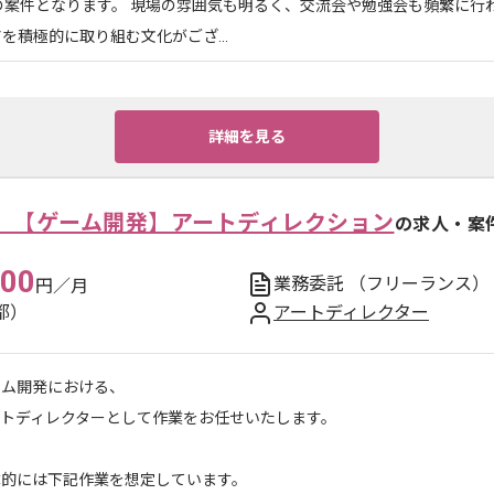
の案件となります。 現場の雰囲気も明るく、交流会や勉強会も頻繁に行わ
を積極的に取り組む文化がござ...
詳細を見る
】【ゲーム開発】アートディレクション
の求人・案
000
業務委託
（フリーランス）
円／月
都）
アートディレクター
ーム開発における、
ートディレクターとして作業をお任せいたします。
体的には下記作業を想定しています。