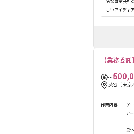
名な事業会社
しいアイディア
【業務委託
500,
〜
渋谷（東京
作業内容
ゲ
ア
具