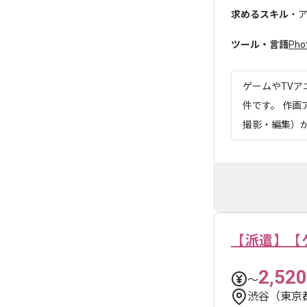
求めるスキル
・ア
ツール・言語
Pho
ゲームやTV
件です。 作
撮影・編集）が
【派遣】【
2,520
〜
渋谷（東京