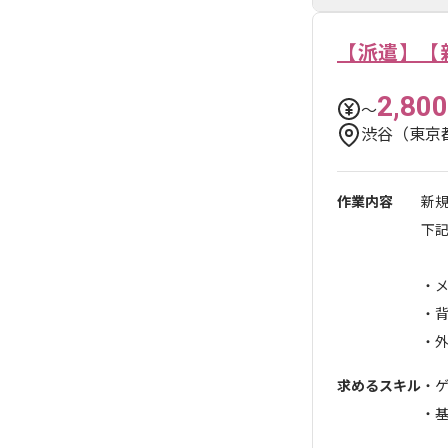
【派遣】【
2,800
〜
渋谷（東京
作業内容
新
下
・メ
・背
・外
求めるスキル
・ゲ
・基