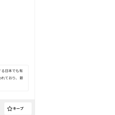
する日本でも有
れており、 新
キープ