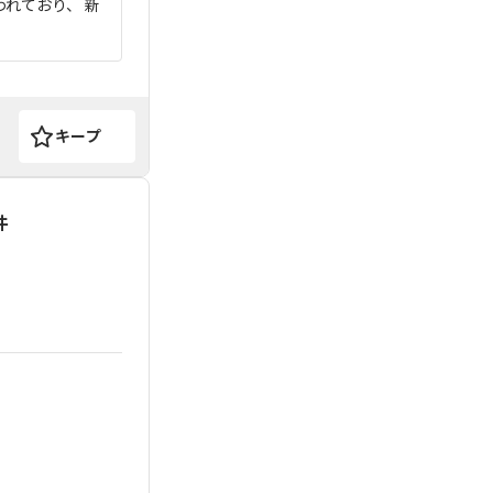
れており、 新
キープ
件